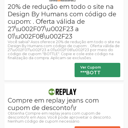
20% de redução em todo o site na
Design By Humans com código de
cupom: . Oferta válida de
27\u002F07\u002F23 a
01\u002F08\u002F23
Você sabia? Asos oferece 20% de redução em todo o site na
Design By Humans com código de cupom: . Oferta válida de
27\u002F07\u002F23 a 01\u002F08\u002F23 por meio do
código de cupom "BOTTLE". Copie e cole este código na
finalização da compra. Aplicam-se exclusões.
Ver Cupom
***BOTT
Compre em replay jeans com
cupom de desconto!\r
Obtenha Compre em replay jeans com cupom de
desconto!\r em Asos. Você pode aproveitar o desconto.
Nenhum código de cupom necessário.