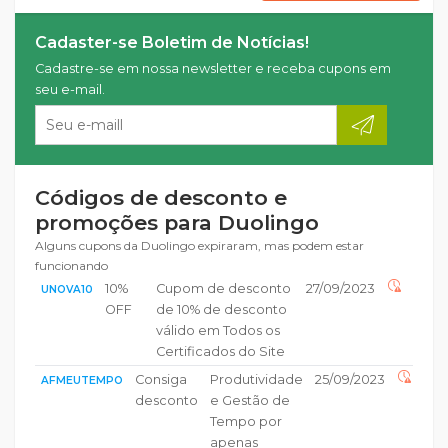
Cadaster-se Boletim de Notícias!
Cadastre-se em nossa newsletter e receba cupons em
seu e-mail.
Códigos de desconto e
promoções para Duolingo
Alguns cupons da Duolingo expiraram, mas podem estar
funcionando
10%
Cupom de desconto
27/09/2023
UNOVA10
OFF
de 10% de desconto
válido em Todos os
Certificados do Site
Consiga
Produtividade
25/09/2023
AFMEUTEMPO
desconto
e Gestão de
Tempo por
apenas