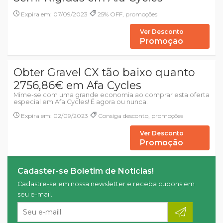
Expira em: 07/09/2023
25% OFF, promoções
Ver Desconto
Promoção
Obter Gravel CX tão baixo quanto
2756,86€ em Afa Cycles
Mime-se com uma grande economia ao comprar esta oferta
especial em Afa Cycles! É agora ou nunca.
Expira em: 02/09/2023
Consiga desconto, promoções
Ver Desconto
Promoção
Cadaster-se Boletim de Notícias!
Cadastre-se em nossa newsletter e receba cupons em
seu e-mail.