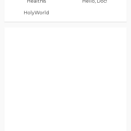
Healthis
Hello, Doc!
HolyWorld