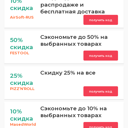
10%
распродаже и
скидка
бесплатная доставка
AirSoft-RUS
получить код
Сэкономьте до 50% на
50%
выбранных товарах
скидка
FESTOOL
получить код
Cкидку 25% на все
25%
скидка
PIZZ’N’ROLL
получить код
Сэкономьте до 10% на
10%
выбранных товарах
скидка
MasedWorld
получить код