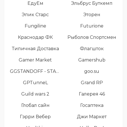
ЕдуЕм
Эльбрус Буткемп
Эпик Старс
Эторен
Fungiline
Futurione
Краснодар ФК
Рыболов Спортсмен
Типичная Доставка
Флагшток
Gamer Market
Gamershub
GGSTANDOFF - STANDOFF 2
goo.su
GPTunneL
Grand RP
Guild wars 2
Галерея 46
Глобал сайн
Госаптека
Гэрри Вебер
Джи Маркет