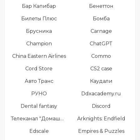
Бар Капибар
Бенеттон
Билеты Плюс
Бомба
Брусника
Carnage
Champion
ChatGPT
China Eastern Airlines
Commo
Cord Store
CS2 case
Авто Транс
Каудали
РУНО
Ddxacademy.ru
Dental fantasy
Discord
Телеканал "Домашний"
Arknights: Endfield
Edscale
Empires & Puzzles