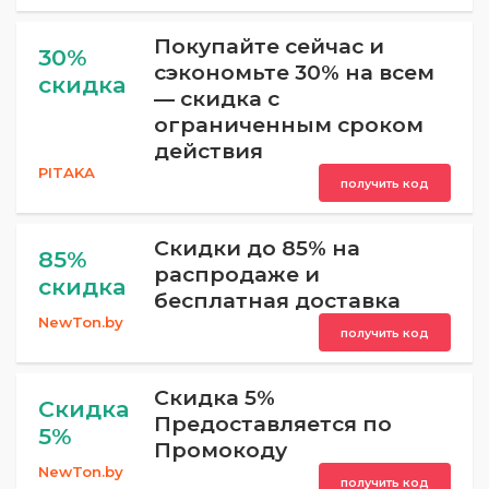
Покупайте сейчас и
30%
сэкономьте 30% на всем
скидка
— скидка с
ограниченным сроком
действия
PITAKA
получить код
Скидки до 85% на
85%
распродаже и
скидка
бесплатная доставка
NewTon.by
получить код
Скидка 5%
Скидка
Предоставляется по
5%
Промокоду
NewTon.by
получить код