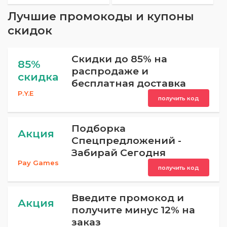
Лучшие промокоды и купоны
скидок
Скидки до 85% на
85%
распродаже и
скидка
бесплатная доставка
P.Y.E
получить код
Подборка
Акция
Спецпредложений -
Забирай Сегодня
Pay Games
получить код
Введите промокод и
Акция
получите минус 12% на
заказ