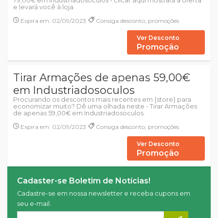
79,00€ em Industriadosoculos - clicar aqui mostrará a oferta
e levará você à loja
Expira em: 02/09/2023
Consiga desconto, promoções
Ver Desconto
Promoção
Tirar Armações de apenas 59,00€
em Industriadosoculos
Procurando os descontos mais recentes em {store} para
economizar muito? Dê uma olhada neste - Tirar Armações
de apenas 59,00€ em Industriadosoculos.
Expira em: 02/09/2023
Consiga desconto, promoções
Ver Desconto
Promoção
Cadaster-se Boletim de Notícias!
Cadastre-se em nossa newsletter e receba cupons em
seu e-mail.