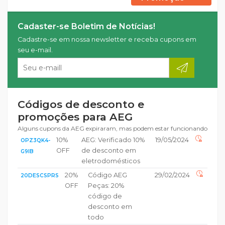
Cadaster-se Boletim de Notícias!
Cadastre-se em nossa newsletter e receba cupons em
seu e-mail.
Códigos de desconto e
promoções para AEG
Alguns cupons da AEG expiraram, mas podem estar funcionando
10%
AEG: Verificado 10%
19/05/2024
OPZ3QK4-
OFF
de desconto em
G9IB
eletrodomésticos
20%
Código AEG
29/02/2024
20DESCSPRS
OFF
Peças: 20%
código de
desconto em
todo