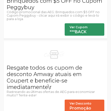
Brinquedos com $5 OFF no Cupom
Peggybuy
Código promocional das AEG: Brinquedos com $5 OFF no
Cupom Peggybuy - clicar aqui irá exibir o código e levá-lo
para a loja.
Ver Cupom
***BACK
Resgate todos os cupom de
desconto Amway atuais em
Coupert e beneficie-se
imediatamente\r
Rastreando as últimas ofertas de AEG para economizar
muito? Tente este!
Ver Desconto
Promoção