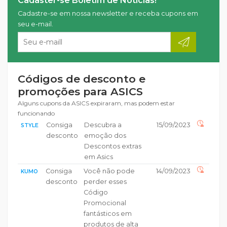
Cadaster-se Boletim de Notícias!
Cadastre-se em nossa newsletter e receba cupons em
seu e-mail.
Códigos de desconto e
promoções para ASICS
Alguns cupons da ASICS expiraram, mas podem estar
funcionando
Consiga
Descubra a
15/09/2023
STYLE
desconto
emoção dos
Descontos extras
em Asics
Consiga
Você não pode
14/09/2023
KUMO
desconto
perder esses
Código
Promocional
fantásticos em
produtos de alta