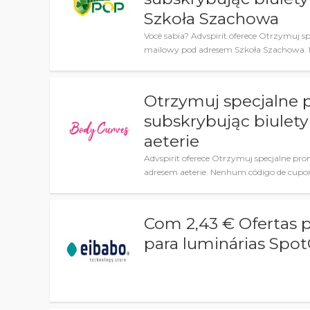
Szkoła Szachowa
Você sabia? Advspirit oferece Otrzymuj sp
mailowy pod adresem Szkoła Szachowa. 
Otrzymuj specjalne p
subskrybując biulet
aeterie
Advspirit oferece Otrzymuj specjalne pro
adresem aeterie. Nenhum código de cupo
Com 2,43 € Ofertas p
para luminárias Spot