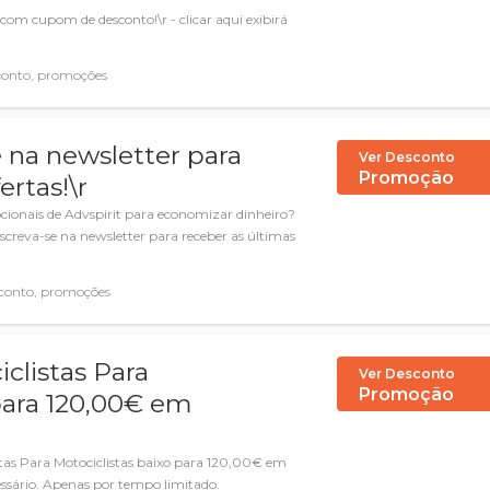
com cupom de desconto!\r - clicar aqui exibirá
conto, promoções
e na newsletter para
Ver Desconto
Promoção
ertas!\r
ionais de Advspirit para economizar dinheiro?
nscreva-se na newsletter para receber as últimas
conto, promoções
clistas Para
Ver Desconto
Promoção
para 120,00€ em
stas Para Motociclistas baixo para 120,00€ em
sário. Apenas por tempo limitado.