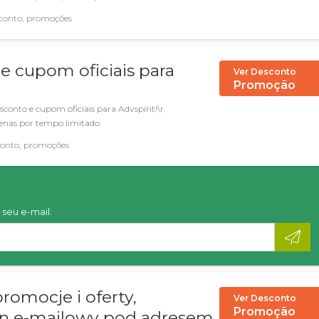
conto, promoções
 cupom oficiais para
Ver Desconto
Promoção
conto e cupom oficiais para Advspirit!\r.
nas por tempo limitado.
conto, promoções
seu e-mail.
romocje i oferty,
Ver Desconto
Promoção
yn e-mailowy pod adresem