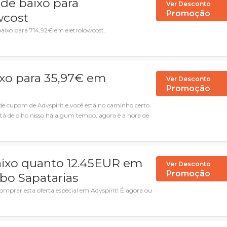
ide baixo para
Ver Desconto
Promoção
wcost
 baixo para 714,92€ em eletrolowcost.
xo para 35,97€ em
Ver Desconto
Promoção
 de cupom de Advspirit e você está no caminho certo
stá de olho nisso há algum tempo, agora é a hora de
baixo quanto 12.45EUR em
Ver Desconto
Promoção
bo Sapatarias
rar esta oferta especial em Advspirit! É agora ou