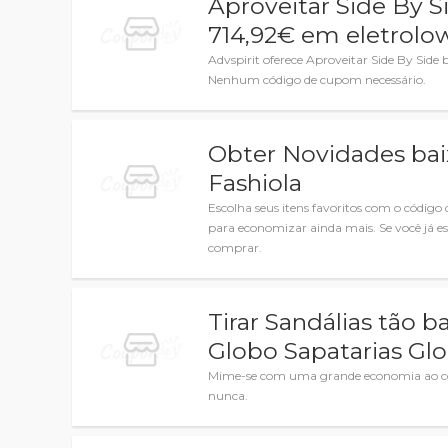
Aproveitar Side By S
714,92€ em eletrolo
Advspirit oferece Aproveitar Side By Side
Nenhum código de cupom necessário.
Obter Novidades bai
Fashiola
Escolha seus itens favoritos com o código
para economizar ainda mais. Se você já e
comprar.
Tirar Sandálias tão 
Globo Sapatarias Glo
Mime-se com uma grande economia ao comp
nunca.