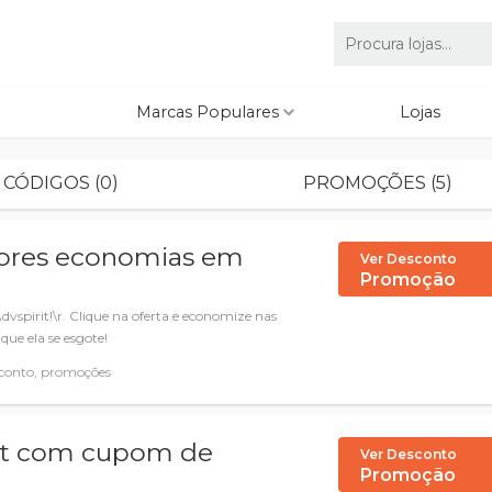
Marcas Populares
Lojas
CÓDIGOS (0)
PROMOÇÕES (5)
iores economias em
Ver Desconto
Promoção
vspirit!\r. Clique na oferta e economize nas
que ela se esgote!
conto, promoções
it com cupom de
Ver Desconto
Promoção