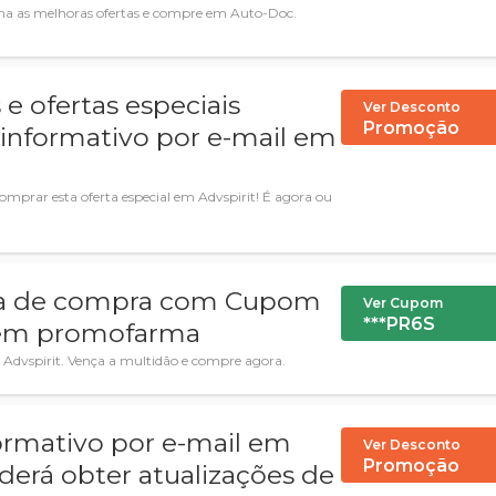
nha as melhoras ofertas e compre em Auto-Doc.
 ofertas especiais
Ver Desconto
Promoção
 informativo por e-mail em
rar esta oferta especial em Advspirit! É agora ou
cia de compra com Cupom
Ver Cupom
***PR6S
 em promofarma
 Advspirit. Vença a multidão e compre agora.
ormativo por e-mail em
Ver Desconto
Promoção
derá obter atualizações de