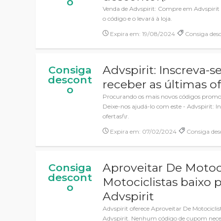
o
Venda de Advspirit: Compre em Advspirit 
o código e o levará à loja.
Expira em: 19/08/2024
Consiga des
Advspirit: Inscreva-s
Consiga
descont
receber as últimas of
o
Procurando os mais novos códigos promoc
Deixe-nos ajudá-lo com este - Advspirit: I
ofertas!\r.
Expira em: 07/02/2024
Consiga des
Aproveitar De Motoci
Consiga
descont
Motociclistas baixo 
o
Advspirit
Advspirit oferece Aproveitar De Motocicli
Advspirit. Nenhum código de cupom neces