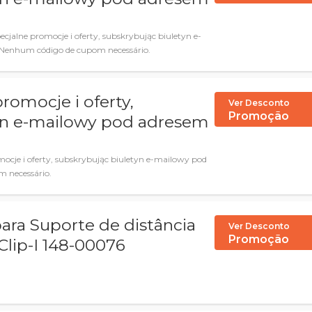
ecjalne promocje i oferty, subskrybując biuletyn e-
Nenhum código de cupom necessário.
romocje i oferty,
Ver Desconto
Promoção
yn e-mailowy pod adresem
mocje i oferty, subskrybując biuletyn e-mailowy pod
m necessário.
ara Suporte de distância
Ver Desconto
Promoção
Clip-I 148-00076