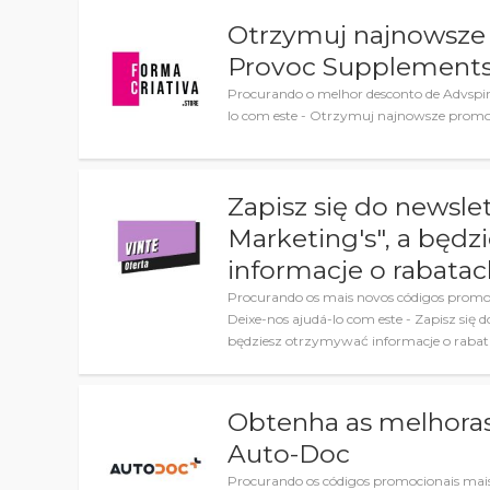
Otrzymuj najnowsze 
Provoc Supplements,
Procurando o melhor desconto de Advspir
lo com este - Otrzymuj najnowsze promoc
Zapisz się do newsle
Marketing's", a będ
informacje o rabatac
Procurando os mais novos códigos promoc
Deixe-nos ajudá-lo com este - Zapisz się 
będziesz otrzymywać informacje o rabata
Obtenha as melhora
Auto-Doc
Procurando os códigos promocionais mais