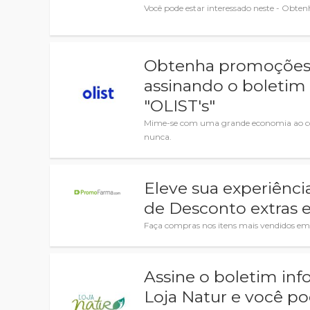
Você pode estar interessado neste - Obte
Obtenha promoções e
assinando o boletim
"OLIST's"
Mime-se com uma grande economia ao comp
nunca.
Eleve sua experiên
de Desconto extras
Faça compras nos itens mais vendidos em
Assine o boletim inf
Loja Natur e você po