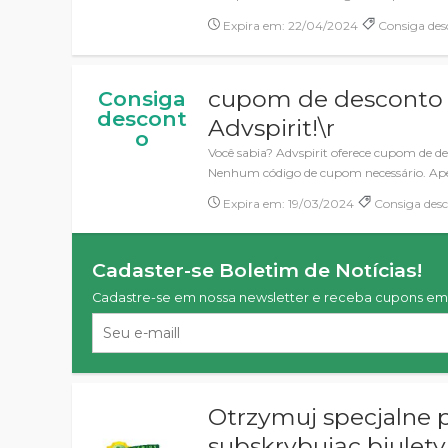
Expira em: 22/04/2024
Consiga des
cupom de desconto e
Consiga
descont
Advspirit!\r
o
Você sabia? Advspirit oferece cupom de des
Nenhum código de cupom necessário. Ape
Expira em: 19/03/2024
Consiga des
Cadaster-se Boletim de Notícias!
Cadastre-se em nossa newsletter e receba cupons em 
Otrzymuj specjalne p
subskrybując biulet