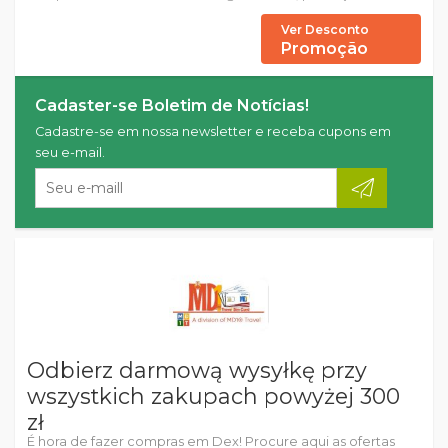
Ver Desconto
Promoção
Cadaster-se Boletim de Notícias!
Cadastre-se em nossa newsletter e receba cupons em
seu e-mail.
Odbierz darmową wysyłkę przy
wszystkich zakupach powyżej 300
zł
É hora de fazer compras em Dex! Procure aqui as ofertas