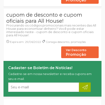
Promoção
cupom de desconto e cupom
oficiais para All House!
Procurando os códigos promocionais mais recentes das All
House para economizar dinheiro? Você pode estar
interessado neste - cupom de desconto e cupom oficiais
para All House!.
Expira em: 29/06/2022
Consiga desconto, promoções
Ver Desconto
Promoção
Cadaster-se Boletim de Notícias!
Cadastre-se em nossa newsletter e receba cupons em
seu e-mail.