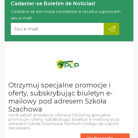
Cadaster-se Boletim de Notícias!
Cadastre-se em nossa newsletter e receba cupons em
seu e-mail.
Otrzymuj specjalne promocje i
oferty, subskrybując biuletyn e-
mailowy pod adresem Szkoła
Szachowa
Você sabia? Artedecor oferece Otrzymuj specjalne
promocje i oferty, subskrybując biuletyn e-mailowy pod
adresem Szkoła Szachowa. Nenhum código de cupom
necessário.