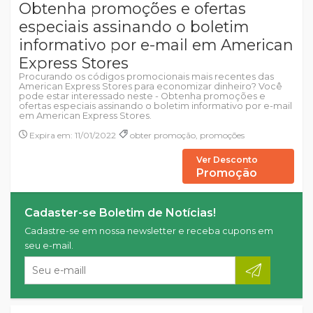
Obtenha promoções e ofertas
especiais assinando o boletim
informativo por e-mail em American
Express Stores
Procurando os códigos promocionais mais recentes das
American Express Stores para economizar dinheiro? Você
pode estar interessado neste - Obtenha promoções e
ofertas especiais assinando o boletim informativo por e-mail
em American Express Stores.
Expira em: 11/01/2022
obter promoção, promoções
Ver Desconto
Promoção
Cadaster-se Boletim de Notícias!
Cadastre-se em nossa newsletter e receba cupons em
seu e-mail.