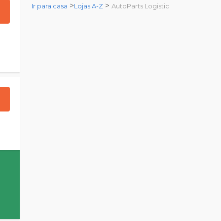
>
>
Ir para casa
Lojas A-Z
AutoParts Logistic