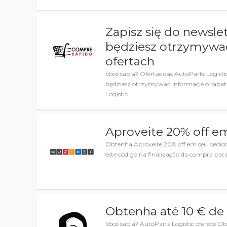
Zapisz się do newslet
będziesz otrzymywać
ofertach
Você sabia? Ofertas das AutoParts Logistic
będziesz otrzymywać informacje o rabatac
Logistic
Aproveite 20% off e
Obtenha Aproveite 20% off em seu pedid
este código na finalização da compra para
Obtenha até 10 € de
Você sabia? AutoParts Logistic oferece 