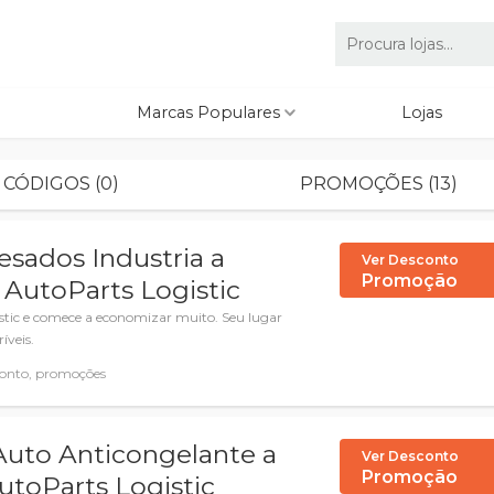
Marcas Populares
Lojas
CÓDIGOS (0)
PROMOÇÕES (13)
esados Industria a
Ver Desconto
Promoção
 AutoParts Logistic
stic e comece a economizar muito. Seu lugar
íveis.
onto, promoções
Auto Anticongelante a
Ver Desconto
Promoção
utoParts Logistic