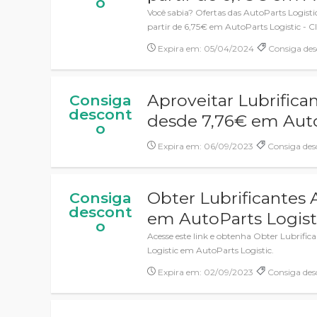
o
Você sabia? Ofertas das AutoParts Logisti
partir de 6,75€ em AutoParts Logistic - Cl
Expira em: 05/04/2024
Consiga des
Aproveitar Lubrifica
Consiga
descont
desde 7,76€ em Auto
o
Expira em: 06/09/2023
Consiga des
Obter Lubrificantes 
Consiga
descont
em AutoParts Logist
o
Acesse este link e obtenha Obter Lubrifi
Logistic em AutoParts Logistic.
Expira em: 02/09/2023
Consiga des