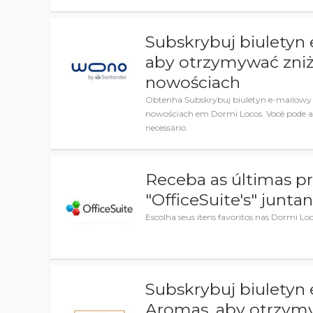
Subskrybuj biuletyn
aby otrzymywać zniżk
nowościach
Obtenha Subskrybuj biuletyn e-mailowy 
nowościach em Dormi Locos. Você pode 
necessário.
Receba as últimas p
"OfficeSuite's" junta
Escolha seus itens favoritos nas Dormi L
Subskrybuj biuletyn
Aromas, aby otrzymyw