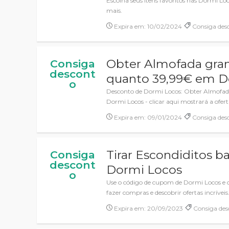
Escolha seus itens favoritos nas Dormi L
mais.
Expira em: 10/02/2024
Consiga des
Obter Almofada gra
Consiga
descont
quanto 39,99€ em D
o
Desconto de Dormi Locos: Obter Almofa
Dormi Locos - clicar aqui mostrará a oferta
Expira em: 09/01/2024
Consiga des
Tirar Escondiditos b
Consiga
descont
Dormi Locos
o
Use o código de cupom de Dormi Locos e
fazer compras e descobrir ofertas incríveis
Expira em: 20/09/2023
Consiga des