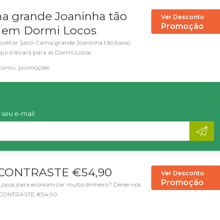
a grande Joaninha tão
Ver Desconto
Promoção
€ em Dormi Locos
roveitar Saco-Cama grande Joaninha tão baixo
ui o levará para as Dormi Locos
conto, promoções
seu e-mail.
CONTRASTE €54,90
Ver Desconto
Promoção
Locos para economizar muito dinheiro? Deixe-nos
O CONTRASTE €54,90