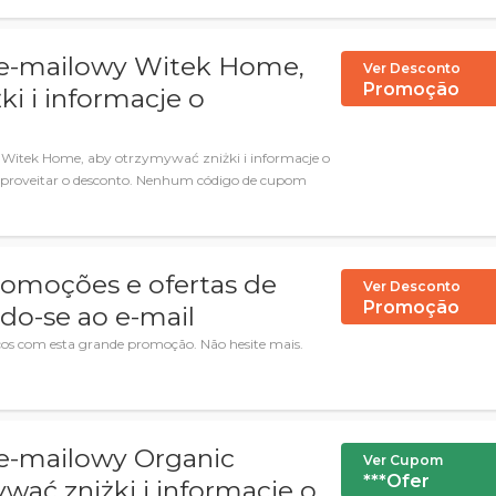
 e-mailowy Witek Home,
Ver Desconto
Promoção
i i informacje o
Witek Home, aby otrzymywać zniżki i informacje o
aproveitar o desconto. Nenhum código de cupom
romoções e ofertas de
Ver Desconto
Promoção
ndo-se ao e-mail
ocos com esta grande promoção. Não hesite mais.
 e-mailowy Organic
Ver Cupom
***Ofer
ać zniżki i informacje o