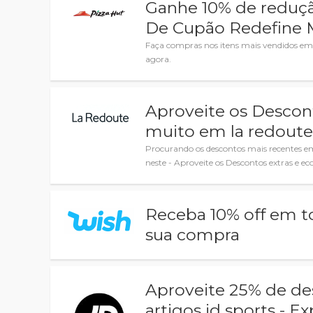
Ganhe 10% de reduç
De Cupão Redefine 
Faça compras nos itens mais vendidos em
agora.
Aproveite os Descon
muito em la redout
Procurando os descontos mais recentes 
neste - Aproveite os Descontos extras e 
Receba 10% off em t
sua compra
Aproveite 25% de d
artigos jd sports - E