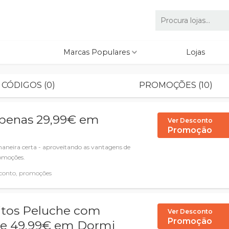
Marcas Populares
Lojas
CÓDIGOS (0)
PROMOÇÕES (10)
apenas 29,99€ em
Ver Desconto
Promoção
maneira certa - aproveitando as vantagens de
romoções.
conto, promoções
itos Peluche com
Ver Desconto
Promoção
 de 49,99€ em Dormi