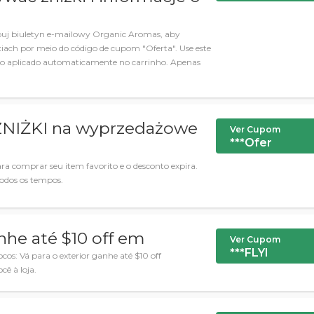
buj biuletyn e-mailowy Organic Aromas, aby
iach por meio do código de cupom "Oferta". Use este
to aplicado automaticamente no carrinho. Apenas
ZNIŻKI na wyprzedażowe
Ver Cupom
***Ofer
a comprar seu item favorito e o desconto expira.
odos os tempos.
anhe até $10 off em
Ver Cupom
***FLYI
os: Vá para o exterior ganhe até $10 off
cê à loja.