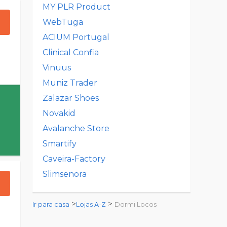
MY PLR Product
WebTuga
ACIUM Portugal
Clinical Confia
Vinuus
Muniz Trader
Zalazar Shoes
Novakid
Avalanche Store
Smartify
Caveira-Factory
Slimsenora
>
>
Ir para casa
Lojas A-Z
Dormi Locos