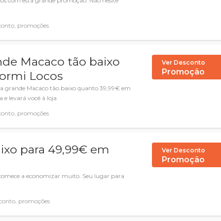
ocos com esta grande promoção. Não hesite
conto, promoções
nde Macaco tão baixo
Ver Desconto
Promoção
ormi Locos
da grande Macaco tão baixo quanto 39,99€ em
 e levará você à loja
conto, promoções
aixo para 49,99€ em
Ver Desconto
Promoção
 comece a economizar muito. Seu lugar para
.
conto, promoções