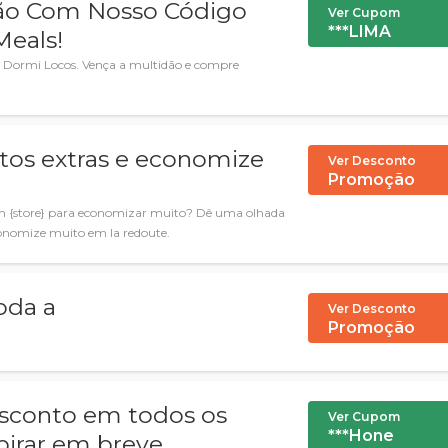
ão Com Nosso Código
Ver Cupom
***LIMA
Meals!
 Dormi Locos. Vença a multidão e compre
tos extras e economize
Ver Desconto
Promoção
e
em {store} para economizar muito? Dê uma olhada
economize muito em la redoute.
oda a
Ver Desconto
Promoção
esconto em todos os
Ver Cupom
***Hone
xpirar em breve