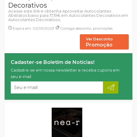
Decorativos
Acesse este link e obtenha Aproveitar Autocolantes
Abstratos baixo para 17,19€ em Autocolantes Decorativos em
Autocolantes Decorativos.
Expira em: 02/09/2023
Consiga desconto, promoções
Ver Desconto
Promoção
Cadaster-se Boletim de Notícias!
Cadastre-se em nossa newsletter e receba cupons em
seu e-mail.