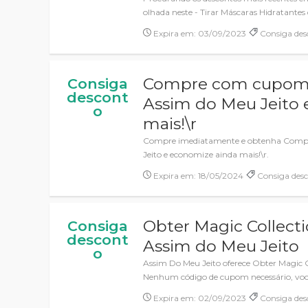
olhada neste - Tirar Máscaras Hidratantes
Expira em: 03/09/2023
Consiga des
Compre com cupom
Consiga
descont
Assim do Meu Jeito 
o
mais!\r
Compre imediatamente e obtenha Comp
Jeito e economize ainda mais!\r.
Expira em: 18/05/2024
Consiga des
Obter Magic Collect
Consiga
descont
Assim do Meu Jeito
o
Assim Do Meu Jeito oferece Obter Magic C
Nenhum código de cupom necessário, você
Expira em: 02/09/2023
Consiga des