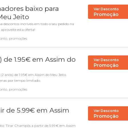
nadores baixo para
Ver Desconto
Promoção
Meu Jeito
 descontos incríveis em todo o seu pedido na
aproveite esta oferta!
onto, promoções
os) de 1.95€ em Assim do
Ver Desconto
Promoção
 (2 anos) de 1.95€ em Assim do Meu Jeito.
nas por tempo limitado.
onto, promoções
tir de 5.99€ em Assim
Ver Desconto
Promoção
ito: Tirar Champôs a partir de 5.99€ em Assim