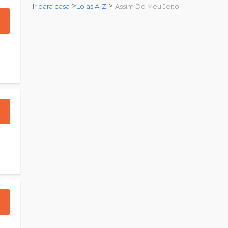
>
>
Ir para casa
Lojas A-Z
Assim Do Meu Jeito