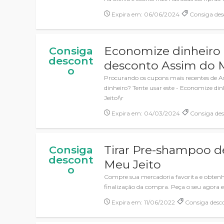
Expira em: 06/06/2024
Consiga des
Economize dinheir
Consiga
descont
desconto Assim do M
o
Procurando os cupons mais recentes de 
dinheiro? Tente usar este - Economize d
Jeito!\r
Expira em: 04/03/2024
Consiga de
Tirar Pre-shampoo d
Consiga
descont
Meu Jeito
o
Compre sua mercadoria favorita e obtenha
finalização da compra. Peça o seu agora e 
Expira em: 11/06/2022
Consiga desc