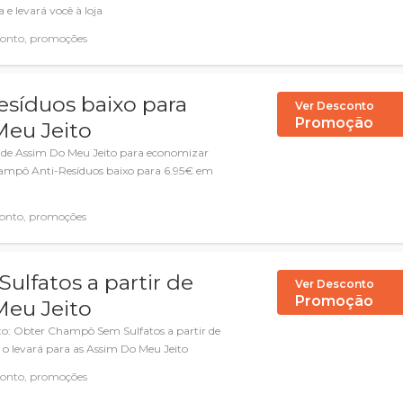
a e levará você à loja
conto, promoções
esíduos baixo para
Ver Desconto
Promoção
Meu Jeito
s de Assim Do Meu Jeito para economizar
hampô Anti-Resíduos baixo para 6.95€ em
onto, promoções
lfatos a partir de
Ver Desconto
Promoção
Meu Jeito
to: Obter Champô Sem Sulfatos a partir de
 o levará para as Assim Do Meu Jeito
conto, promoções