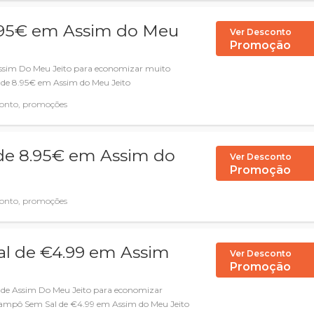
8.95€ em Assim do Meu
Ver Desconto
Promoção
Assim Do Meu Jeito para economizar muito
ts de 8.95€ em Assim do Meu Jeito
onto, promoções
de 8.95€ em Assim do
Ver Desconto
Promoção
onto, promoções
al de €4.99 em Assim
Ver Desconto
Promoção
s de Assim Do Meu Jeito para economizar
Champô Sem Sal de €4.99 em Assim do Meu Jeito