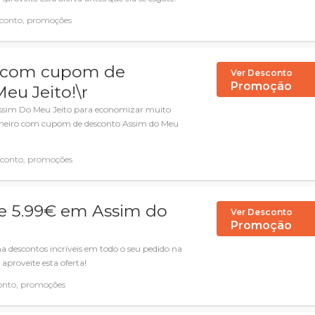
conto, promoções
o com cupom de
Ver Desconto
Promoção
eu Jeito!\r
Assim Do Meu Jeito para economizar muito
inheiro com cupom de desconto Assim do Meu
sconto, promoções
e 5.99€ em Assim do
Ver Desconto
Promoção
 descontos incríveis em todo o seu pedido na
aproveite esta oferta!
onto, promoções