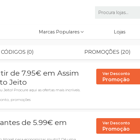
Marcas Populares
Lojas
CÓDIGOS (0)
PROMOÇÕES (20)
rtir de 7.95€ em Assim
Ver Desconto
Promoção
to Jeito
eito! Procure aqui as ofertas mais incríveis.
conto, promoções
tantes de 5.99€ em
Ver Desconto
Promoção
em {store} para economizar muito? Dê uma