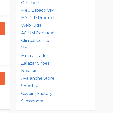
Gearbest
Meu Espaço VIP
MY PLR Product
WebTuga
ACIUM Portugal
Clinical Confia
Vinuus
Muniz Trader
Zalazar Shoes
Novakid
Avalanche Store
Smartify
Caveira-Factory
Slimsenora