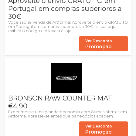
Aproveite o envio GRATUITO em
Portugal em compras superiores a
30€
Você sabia? Venda de Artforma: Aproveite o envio GRATUITO
em Portugal em compras superiores a 30€ - clicar aqui
exibirá o código e o levará à loja.
Ver Desconto
Promoção
BRONSON RAW COUNTER MAT
€4,90
Experimente uma grande economia com ótimas ofertas em
Artforma. Apresse-se antes que os negócios acabem.
Ver Desconto
Promoção