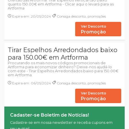
Ofertas das Artforma: Tirar Espelhos Vertical tão baixo
quanto 150.00€ em Artforma - Clicar aqui o levará para as
Artforma
Expira em: 20/05/2024
Consiga desconto, promoções
Ver Desconto
Promoção
Tirar Espelhos Arredondados baixo
para 150.00€ em Artforma
Procurando os mais novos códigos promocionais de
Artforma para economizar dinheiro? Deixe-nos ajudá-lo
com este - Tirar Espelhos Arredondados baixo para 150.00€
em Artforma.
Expira em: 06/05/2024
Consiga desconto, promoções
Ver Desconto
Promoção
Cadaster-se Boletim de Notícias!
Cadastre-se em nossa newsletter e receba cupons em
seu e-mail.