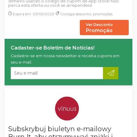
dinheiro usando o código de cupom de App Store! Não
perca esta oferta ou você se arrependerá.
Expira em: 03/09/2023
Consiga desconto, promoções
Ver Desconto
Promoção
Cadaster-se Boletim de Notícias!
Cadastre-se em nossa newsletter e receba cupons em
seu e-mail.
Subskrybuj biuletyn e-mailowy
Burn It, aby otrzymywać zniżki i