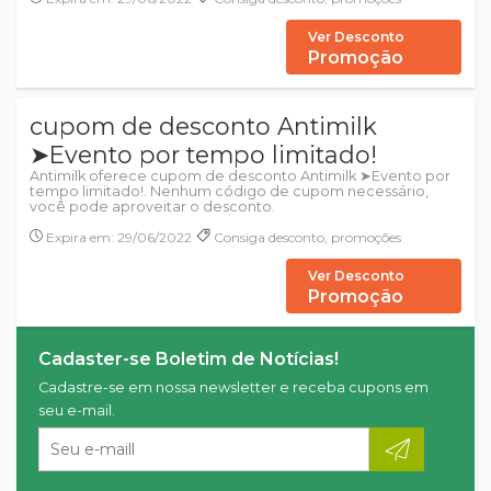
Ver Desconto
Promoção
cupom de desconto Antimilk
➤Evento por tempo limitado!
Antimilk oferece cupom de desconto Antimilk ➤Evento por
tempo limitado!. Nenhum código de cupom necessário,
você pode aproveitar o desconto.
Expira em: 29/06/2022
Consiga desconto, promoções
Ver Desconto
Promoção
Cadaster-se Boletim de Notícias!
Cadastre-se em nossa newsletter e receba cupons em
seu e-mail.