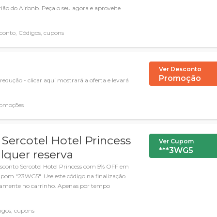
ião do Airbnb. Peça o seu agora e aproveite
conto, Códigos, cupons
Ver Desconto
Promoção
dução - clicar aqui mostrará a oferta e levará
romoções
ercotel Hotel Princess
Ver Cupom
***3WG5
quer reserva
conto Sercotel Hotel Princess com 5% OFF em
upom "23WG5". Use este código na finalização
camente no carrinho. Apenas por tempo
igos, cupons