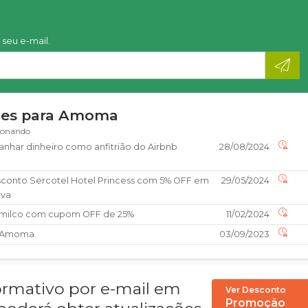
seu e-mail.
ões para Amoma
ionando
anhar dinheiro como anfitrião do Airbnb
28/08/2024
onto Sercotel Hotel Princess com 5% OFF em
29/05/2024
rva
imilco com cupom OFF de 25%
11/02/2024
% Amoma
03/09/2023
ormativo por e-mail em
Ver Desconto
Promoção