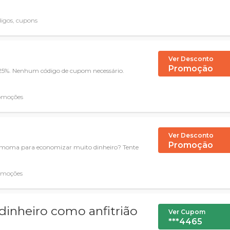
igos, cupons
Ver Desconto
Promoção
25%. Nenhum código de cupom necessário.
omoções
Ver Desconto
Promoção
Amoma para economizar muito dinheiro? Tente
omoções
dinheiro como anfitrião
Ver Cupom
***4465