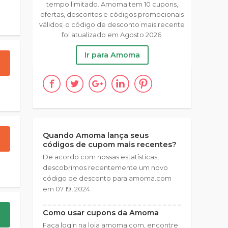
tempo limitado. Amoma tem 10 cupons,
ofertas, descontos e códigos promocionais
válidos; o código de desconto mais recente
foi atualizado em Agosto 2026.
Ir para Amoma
Quando Amoma lança seus
códigos de cupom mais recentes?
De acordo com nossas estatísticas,
descobrimos recentemente um novo
código de desconto para amoma.com
em 07 19, 2024.
Como usar cupons da Amoma
Faça login na loja amoma.com, encontre