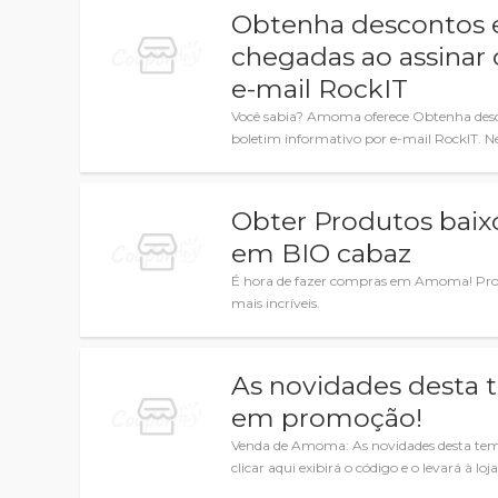
Obtenha descontos e
chegadas ao assinar 
e-mail RockIT
Você sabia? Amoma oferece Obtenha desco
boletim informativo por e-mail RockIT. 
Obter Produtos baix
em BIO cabaz
É hora de fazer compras em Amoma! Proc
mais incríveis.
As novidades desta 
em promoção!
Venda de Amoma: As novidades desta te
clicar aqui exibirá o código e o levará à loja