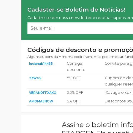
Cadaster-se Boletim de Notícias!
Cadastre-se em nossa newsletter e receba cupons em 
Códigos de desconto e promoç
Alguns cupons da Amoma expiraram, mas podem estar func
Consiga
Convite para g
lucianab14465
desconto
5% OFF
Cupom de desc
23WG5
qualquer rese
25% OFF
Xavage e xox
VERANOFFXAXO
5% OFF
Descontos 5
AMOMA5NOW
Assine o boletim inf