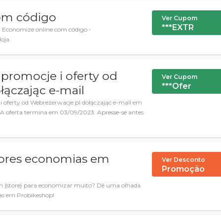
om código
Ver Cupom
***EXTR
 Economize online com código -
loja.
promocje i oferty od
Ver Cupom
***Ofer
łączając e-mail
oferty od Webrezerwacje.pl dołączając e-mail em
A oferta termina em 03/09/2023. Apresse-se antes
iores economias em
Ver Desconto
Promoção
em {store} para economizar muito? Dê uma olhada
as em Probikeshop!.