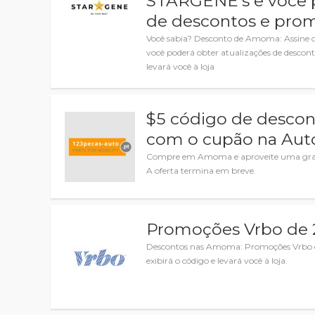
STARGENE's e você p
de descontos e pro
Você sabia? Desconto de Amoma: Assine 
você poderá obter atualizações de descont
levará você à loja
$5 código de desco
com o cupão na Au
Compre em Amoma e aproveite uma gran
A oferta termina em breve.
Promoções Vrbo de
Descontos nas Amoma: Promoções Vrbo de
exibirá o código e levará você à loja.