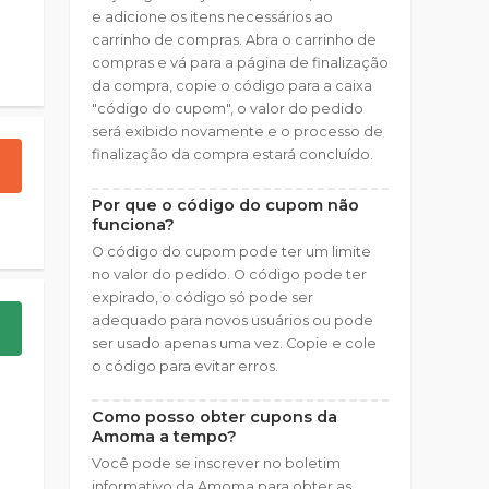
e adicione os itens necessários ao
carrinho de compras. Abra o carrinho de
compras e vá para a página de finalização
da compra, copie o código para a caixa
"código do cupom", o valor do pedido
será exibido novamente e o processo de
finalização da compra estará concluído.
Por que o código do cupom não
funciona?
O código do cupom pode ter um limite
no valor do pedido. O código pode ter
expirado, o código só pode ser
adequado para novos usuários ou pode
ser usado apenas uma vez. Copie e cole
o código para evitar erros.
Como posso obter cupons da
Amoma a tempo?
Você pode se inscrever no boletim
informativo da Amoma para obter as