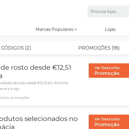
Marcas Populares
Lojas
CÓDIGOS (2)
PROMOÇÕES (18)
de rosto desde €12,51
Ver Desconto
Promoção
a
uidados de rosto desde €12,51 em Aminha
levará à loja.
conto, promoções
rodutos selecionados no
Ver Desconto
Promoção
mácia