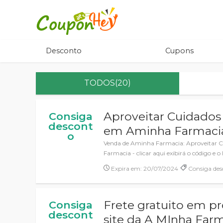
Desconto
Cupons
TODOS(20)
Aproveitar Cuidados 
Consiga
descont
em Aminha Farmaci
o
Venda de Aminha Farmacia: Aproveitar C
Farmacia - clicar aqui exibirá o código e o 
Expira em: 20/07/2024
Consiga des
Frete gratuito em p
Consiga
descont
site da A MInha Far