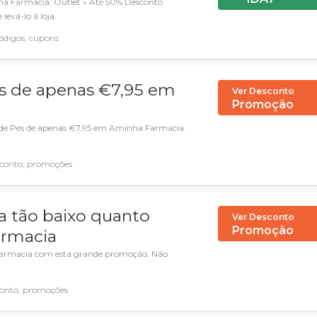
ha Farmacia: Outlet » Até 50% Desconto
 levá-lo à loja.
digos, cupons
és de apenas €7,95 em
Ver Desconto
Promoção
 de Pés de apenas €7,95 em Aminha Farmacia.
conto, promoções
a tão baixo quanto
Ver Desconto
Promoção
armacia
 Farmacia com esta grande promoção. Não
onto, promoções