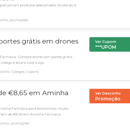
atuito em produtos selecionados no site da A
conto, promoções
ortes grátis em drones
Ver Cupom
***UPOM
Farmacia: Compre drone com portes grátis
 código e levará você à loja.
conto, Códigos, cupons
de €8,65 em Aminha
Ver Desconto
Promoção
 Aminha Farmacia para economizar muito
 Homem de €8,65 em Aminha Farmacia
conto, promoções