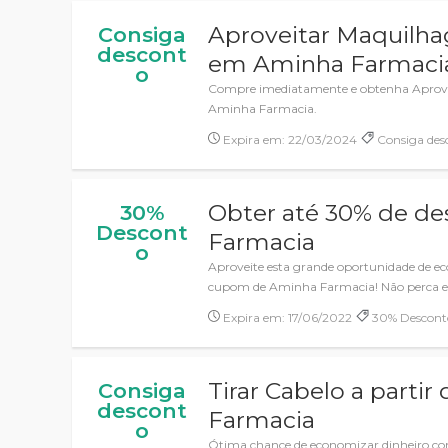
Aproveitar Maquilh
Consiga
descont
em Aminha Farmaci
o
Compre imediatamente e obtenha Aprov
Aminha Farmacia.
Expira em: 22/03/2024
Consiga des
Obter até 30% de d
30%
Descont
Farmacia
o
Aproveite esta grande oportunidade de e
cupom de Aminha Farmacia! Não perca est
Expira em: 17/06/2022
30% Descont
Tirar Cabelo a parti
Consiga
descont
Farmacia
o
Ótima chance de economizar dinheiro com