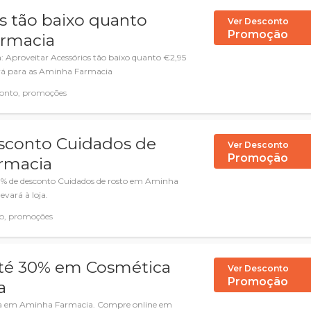
s tão baixo quanto
Ver Desconto
Promoção
rmacia
 Aproveitar Acessórios tão baixo quanto €2,95
ará para as Aminha Farmacia
onto, promoções
sconto Cuidados de
Ver Desconto
Promoção
rmacia
% de desconto Cuidados de rosto em Aminha
levará à loja.
o, promoções
té 30% em Cosmética
Ver Desconto
Promoção
a
a em Aminha Farmacia. Compre online em