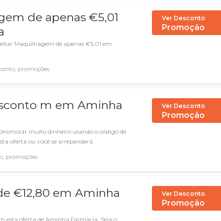
agem de apenas €5,01
Ver Desconto
Promoção
a
eitar Maquilhagem de apenas €5,01 em
conto, promoções
esconto m em Aminha
Ver Desconto
Promoção
conomizar muito dinheiro usando o código de
a oferta ou você se arrependerá.
o, promoções
r de €12,80 em Aminha
Ver Desconto
Promoção
 esta oferta de Aminha Farmacia. Seja o