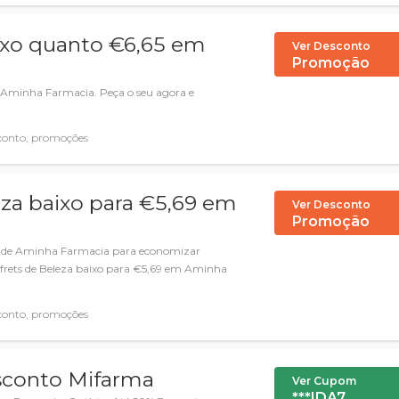
ixo quanto €6,65 em
Ver Desconto
Promoção
 Aminha Farmacia. Peça o seu agora e
conto, promoções
leza baixo para €5,69 em
Ver Desconto
Promoção
as de Aminha Farmacia para economizar
ffrets de Beleza baixo para €5,69 em Aminha
conto, promoções
sconto Mifarma
Ver Cupom
***IDA7