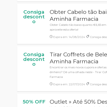
Obter Cabelo tão ba
Consiga
descont
Aminha Farmacia
o
Obter Cabelo tão baixo quanto €6,65 em
aproveite esta oferta!
Expira em: 14/08/2024
Consiga des
Tirar Coffrets de Be
Consiga
descont
Aminha Farmacia
o
Encontrar os mais novos cupons e ofert
dinheiro? Dê uma olhada neste - Tirar Co
Farmacia
Expira em: 22/07/2024
Consiga des
Outlet » Até 50% De
50% OFF