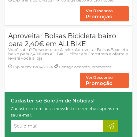
Expira em: 20/04/2024
Consiga desconto, promoções
Ver Desconto
Promoção
Aproveitar Bolsas Bicicleta baixo
para 2,40€ em ALLBIKE
Você sabia? Desconto de Allbike: Aproveitar Bolsas Bicicleta
baixo para 2,40€ em ALLBIKE - clicar aqui mostrará a oferta e
levará você à loja
Expira em: 15/04/2024
Consiga desconto, promoções
Ver Desconto
Promoção
Cadaster-se Boletim de Notícias!
Cadastre-se em nossa newsletter e receba cupons em
seu e-mail.