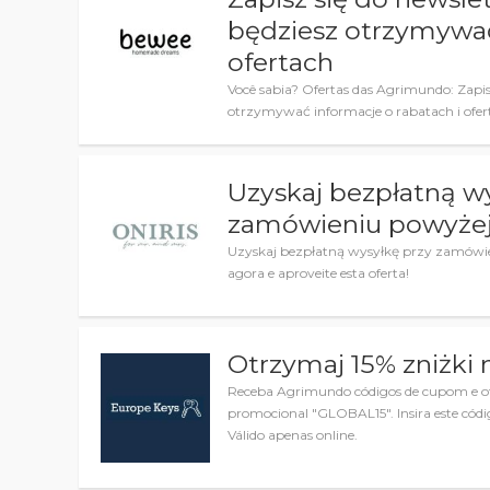
będziesz otrzymywać
ofertach
Você sabia? Ofertas das Agrimundo: Zapisz
otrzymywać informacje o rabatach i ofert
Uzyskaj bezpłatną w
zamówieniu powyżej
Uzyskaj bezpłatną wysyłkę przy zamówie
agora e aproveite esta oferta!
Otrzymaj 15% zniżki
Receba Agrimundo códigos de cupom e of
promocional "GLOBAL15". Insira este códi
Válido apenas online.