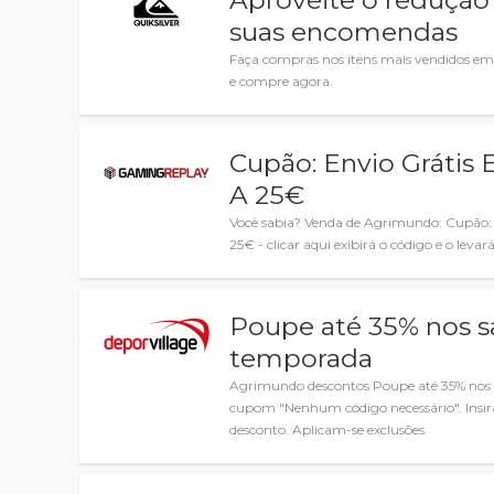
Aproveite o redução 
suas encomendas
Faça compras nos itens mais vendidos e
e compre agora.
Cupão: Envio Grátis
A 25€
Você sabia? Venda de Agrimundo: Cupão:
25€ - clicar aqui exibirá o código e o levará
Poupe até 35% nos s
temporada
Agrimundo descontos Poupe até 35% nos 
cupom "Nenhum código necessário". Insira
desconto. Aplicam-se exclusões.