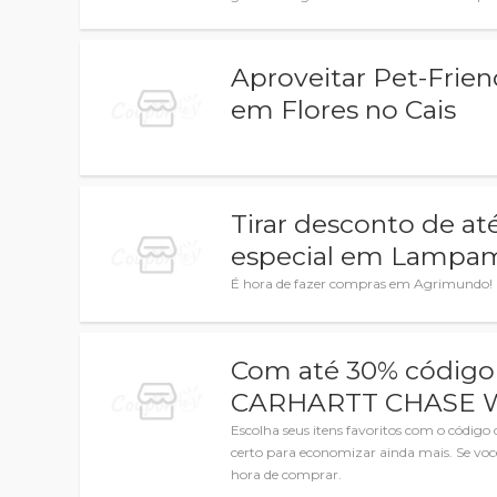
Aproveitar Pet-Frien
em Flores no Cais
Tirar desconto de a
especial em Lampa
É hora de fazer compras em Agrimundo! Pr
Com até 30% código
CARHARTT CHASE W
Escolha seus itens favoritos com o códi
certo para economizar ainda mais. Se voc
hora de comprar.