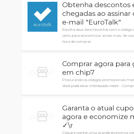
Obtenha descontos e
chegadas ao assinar 
e-mail "EuroTalk"
Escolha seus itens favoritos com o códi
certo para economizar ainda mais. Se voc
hora de comprar.
Comprar agora para 
em chip7
Procurando os códigos promocionais mai
Você pode estar interessado neste - Comp
Garanta o atual cup
agora e economize m
✓\r
Clique e ganhe uma grande economia co