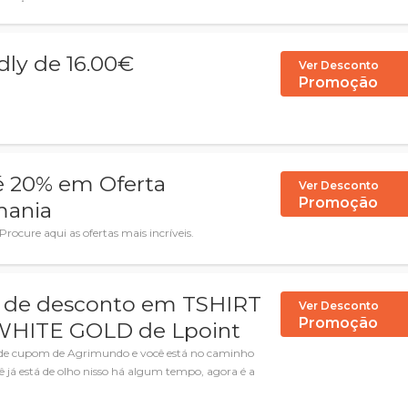
dly de 16.00€
Ver Desconto
Promoção
té 20% em Oferta
Ver Desconto
Promoção
mania
ocure aqui as ofertas mais incríveis.
 de desconto em TSHIRT
Ver Desconto
Promoção
HITE GOLD de Lpoint
go de cupom de Agrimundo e você está no caminho
ê já está de olho nisso há algum tempo, agora é a