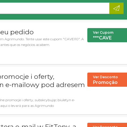
eu pedido
Ver Cupom
***CAVE
em Agrimundo. Tente usar este cupom "CAVEI10". A
 antes que os negócios acabem.
romocje i oferty,
Ver Desconto
Promoção
yn e-mailowy pod adresem
e promocje i oferty, subskrybując biuletyn e-
 aqui o levará para as Agrimundo
tera e-mail w FitTony, a