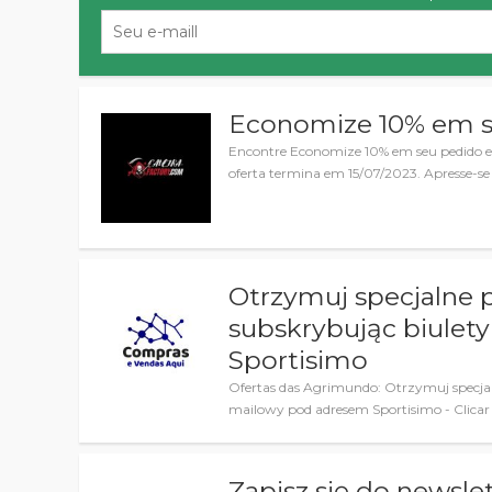
Economize 10% em s
Encontre Economize 10% em seu pedido 
oferta termina em 15/07/2023. Apresse-se
Otrzymuj specjalne p
subskrybując biulet
Sportisimo
Ofertas das Agrimundo: Otrzymuj specjaln
mailowy pod adresem Sportisimo - Clicar
Zapisz się do newslet