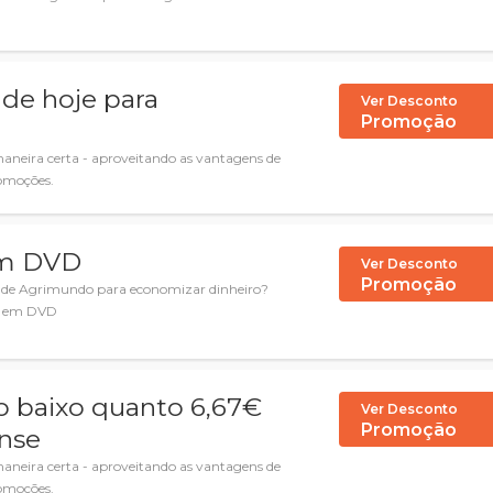
de hoje para
Ver Desconto
Promoção
maneira certa - aproveitando as vantagens de
romoções.
em DVD
Ver Desconto
Promoção
s de Agrimundo para economizar dinheiro?
55 em DVD
o baixo quanto 6,67€
Ver Desconto
Promoção
nse
maneira certa - aproveitando as vantagens de
romoções.