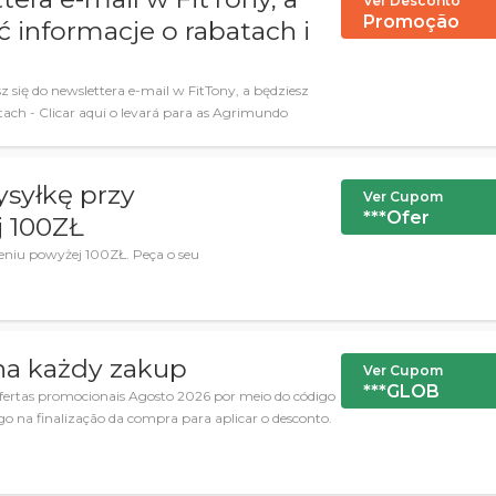
Ver Desconto
Promoção
 informacje o rabatach i
 się do newslettera e-mail w FitTony, a będziesz
ach - Clicar aqui o levará para as Agrimundo
ysyłkę przy
Ver Cupom
***Ofer
 100ZŁ
niu powyżej 100ZŁ. Peça o seu
 na każdy zakup
Ver Cupom
***GLOB
ertas promocionais Agosto 2026 por meio do código
go na finalização da compra para aplicar o desconto.