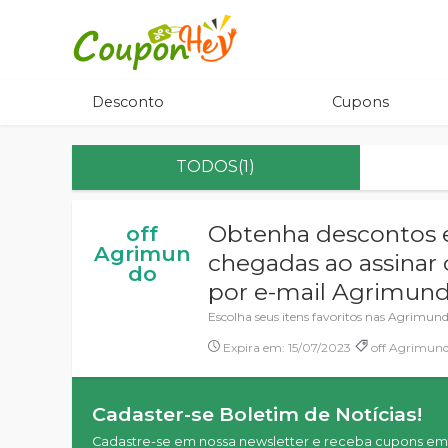
Desconto
Cupons
TODOS(1)
Obtenha descontos e
off
Agrimun
chegadas ao assinar 
do
por e-mail Agrimun
Escolha seus itens favoritos nas Agrimun
Expira em: 15/07/2023
off Agrimund
Cadaster-se Boletim de Notícias!
Cadastre-se em nossa newsletter e receba cupons em 