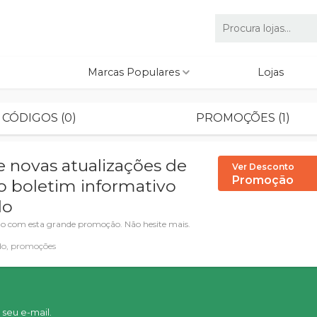
Marcas Populares
Lojas
CÓDIGOS (0)
PROMOÇÕES (1)
 novas atualizações de
Ver Desconto
Promoção
o boletim informativo
do
do com esta grande promoção. Não hesite mais.
o, promoções
seu e-mail.