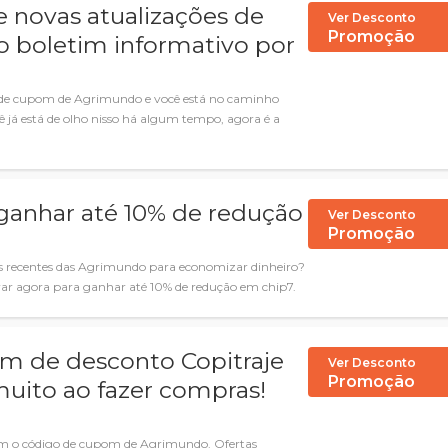
 novas atualizações de
Ver Desconto
Promoção
o boletim informativo por
go de cupom de Agrimundo e você está no caminho
ê já está de olho nisso há algum tempo, agora é a
ganhar até 10% de redução
Ver Desconto
Promoção
s recentes das Agrimundo para economizar dinheiro?
rar agora para ganhar até 10% de redução em chip7.
om de desconto Copitraje
Ver Desconto
Promoção
uito ao fazer compras!
m o código de cupom de Agrimundo. Ofertas