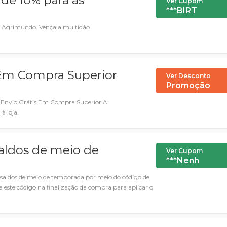
de 10% para as
Ver Cupom
***BIRT
m Agrimundo. Vença a multidão
 Em Compra Superior
Ver Desconto
Promoção
 Envio Grátis Em Compra Superior A
 à loja.
aldos de meio de
Ver Cupom
***Nenh
saldos de meio de temporada por meio do código de
 este código na finalização da compra para aplicar o