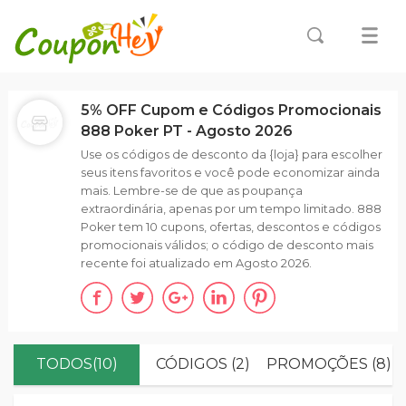
5% OFF Cupom e Códigos Promocionais
888 Poker PT - Agosto 2026
Use os códigos de desconto da {loja} para escolher
seus itens favoritos e você pode economizar ainda
mais. Lembre-se de que as poupança
extraordinária, apenas por um tempo limitado. 888
Poker tem 10 cupons, ofertas, descontos e códigos
promocionais válidos; o código de desconto mais
recente foi atualizado em Agosto 2026.
TODOS(10)
CÓDIGOS (2)
PROMOÇÕES (8)