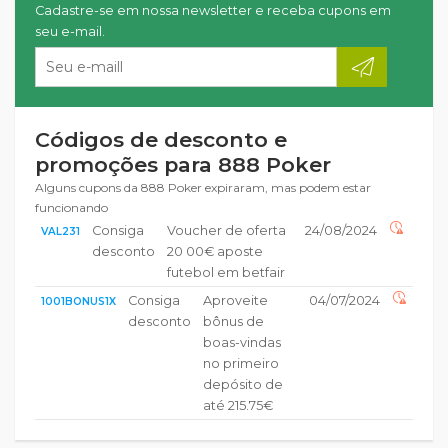
Cadastre-se em nossa newsletter e receba cupons em
seu e-mail.
Códigos de desconto e
promoções para 888 Poker
Alguns cupons da 888 Poker expiraram, mas podem estar
funcionando
Consiga
Voucher de oferta
24/08/2024
VAL231
desconto
20 00€ aposte
futebol em betfair
Consiga
Aproveite
04/07/2024
1001BONUS1X
desconto
bônus de
boas-vindas
no primeiro
depósito de
até 215.75€