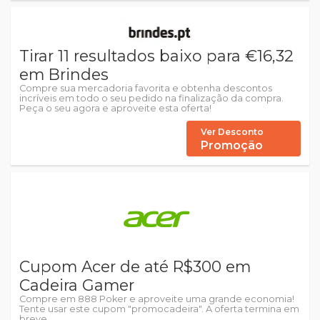
Tirar 11 resultados baixo para €16,32
em Brindes
Compre sua mercadoria favorita e obtenha descontos
incríveis em todo o seu pedido na finalização da compra.
Peça o seu agora e aproveite esta oferta!
Ver Desconto
Promoção
Cupom Acer de até R$300 em
Cadeira Gamer
Compre em 888 Poker e aproveite uma grande economia!
Tente usar este cupom "promocadeira". A oferta termina em
breve.