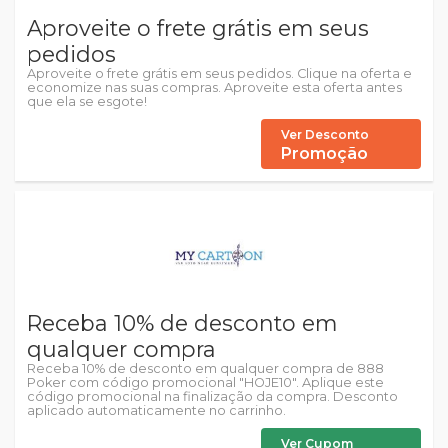
Aproveite o frete grátis em seus
pedidos
Aproveite o frete grátis em seus pedidos. Clique na oferta e
economize nas suas compras. Aproveite esta oferta antes
que ela se esgote!
Ver Desconto
Promoção
Receba 10% de desconto em
qualquer compra
Receba 10% de desconto em qualquer compra de 888
Poker com código promocional "HOJE10". Aplique este
código promocional na finalização da compra. Desconto
aplicado automaticamente no carrinho.
Ver Cupom