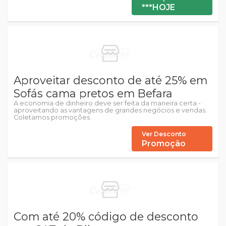
***HOJE
Aproveitar desconto de até 25% em
Sofás cama pretos em Befara
A economia de dinheiro deve ser feita da maneira certa -
aproveitando as vantagens de grandes negócios e vendas.
Coletamos promoções.
Ver Desconto
Promoção
Com até 20% código de desconto