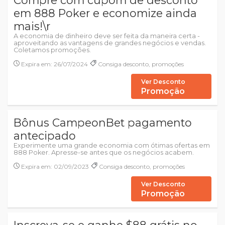
Compre com cupom de desconto
em 888 Poker e economize ainda
mais!\r
A economia de dinheiro deve ser feita da maneira certa -
aproveitando as vantagens de grandes negócios e vendas.
Coletamos promoções.
Expira em: 26/07/2024
Consiga desconto, promoções
Ver Desconto
Promoção
Bônus CampeonBet pagamento
antecipado
Experimente uma grande economia com ótimas ofertas em
888 Poker. Apresse-se antes que os negócios acabem.
Expira em: 02/09/2023
Consiga desconto, promoções
Ver Desconto
Promoção