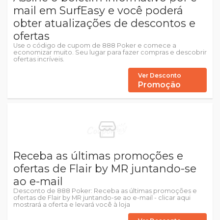
mail em SurfEasy e você poderá
obter atualizações de descontos e
ofertas
Use o código de cupom de 888 Poker e comece a
economizar muito. Seu lugar para fazer compras e descobrir
ofertas incríveis.
Ver Desconto
Promoção
Receba as últimas promoções e
ofertas de Flair by MR juntando-se
ao e-mail
Desconto de 888 Poker: Receba as últimas promoções e
ofertas de Flair by MR juntando-se ao e-mail - clicar aqui
mostrará a oferta e levará você à loja