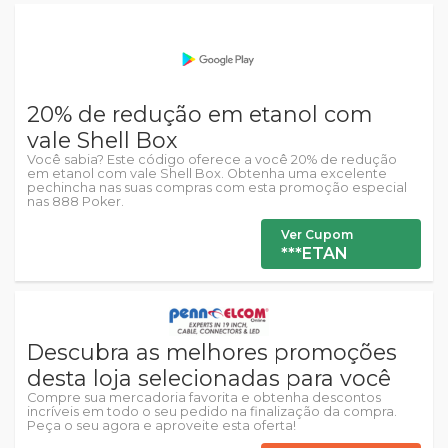
20% de redução em etanol com
vale Shell Box
Você sabia? Este código oferece a você 20% de redução
em etanol com vale Shell Box. Obtenha uma excelente
pechincha nas suas compras com esta promoção especial
nas 888 Poker.
Ver Cupom
***ETAN
Descubra as melhores promoções
desta loja selecionadas para você
Compre sua mercadoria favorita e obtenha descontos
incríveis em todo o seu pedido na finalização da compra.
Peça o seu agora e aproveite esta oferta!