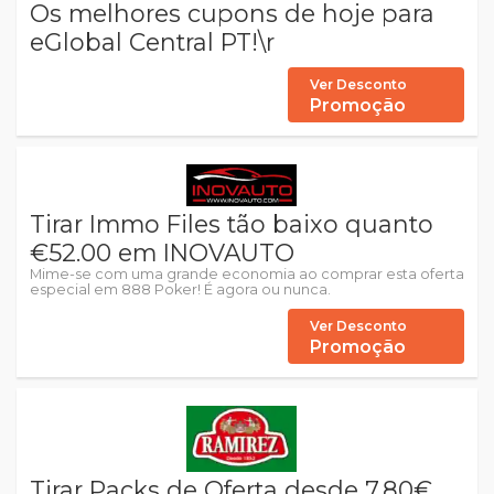
Os melhores cupons de hoje para
eGlobal Central PT!\r
Ver Desconto
Promoção
Tirar Immo Files tão baixo quanto
€52.00 em INOVAUTO
Mime-se com uma grande economia ao comprar esta oferta
especial em 888 Poker! É agora ou nunca.
Ver Desconto
Promoção
Tirar Packs de Oferta desde 7.80€