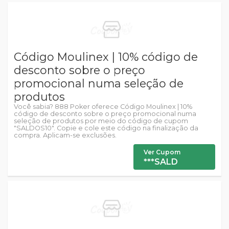
Código Moulinex | 10% código de
desconto sobre o preço
promocional numa seleção de
produtos
Você sabia? 888 Poker oferece Código Moulinex | 10%
código de desconto sobre o preço promocional numa
seleção de produtos por meio do código de cupom
"SALDOS10". Copie e cole este código na finalização da
compra. Aplicam-se exclusões.
Ver Cupom
***SALD