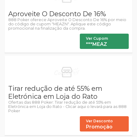
Aproveite O Desconto De 16%
888 Poker oferece Aproveite O Desconto De 16% por meio
do código de cupom "MEAZN". Aplique este código
promocional na finalização da compra.
Ver Cupom
***MEAZ
Tirar redução de até 55% em
Eletrónica em Loja do Rato
Ofertas das 888 Poker: Tirar redução de até 55% em
Eletrónica em Loja do Rato - Clicar aqui o levará para as 888
Poker
Ver Desconto
Promoção