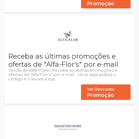
Promoção
Receba as últimas promoções e
ofertas de "Alfa-Flor's" por e-mail
Venda de 888 Poker: Receba as últimas promoções e
ofertas de "Alfa-Flor's" por e-mail - clicar aqui exibirá o
código e o levará à loja.
Ver Desconto
Promoção