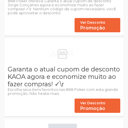
888 Poker oferece Garanta o atual cupom de desconto
Jorge Gonçalves agora e economize muito ao fazer
compras! ✓\r. Nenhum código de cupom necessário, você
pode aproveitar o desconto.
Ver Desconto
Promoção
Garanta o atual cupom de desconto
KAOA agora e economize muito ao
fazer compras! ✓\r
Escolha seus itens favoritos nas 888 Poker com esta grande
promoção. Não hesite mais.
Ver Desconto
Promoção