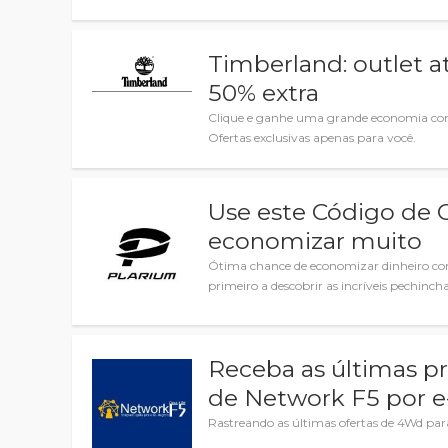
Timberland: outlet 
50% extra
Clique e ganhe uma grande economia co
Ofertas exclusivas apenas para você.
Use este Código de 
economizar muito
Ótima chance de economizar dinheiro com
primeiro a descobrir as incríveis pechincha
Receba as últimas p
de Network F5 por e
Rastreando as últimas ofertas de 4Wd par