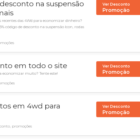
 desconto na suspensão
Ver Desconto
Promoção
mais
 recentes das 4Wd para economizar dinheiro?
15% código de desconto na suspensão Icon, rodas
omoções
nto em todo o site
Ver Desconto
Promoção
a economizar muito? Tente este!
omoções
ntos em 4wd para
Ver Desconto
Promoção
conto, promoções