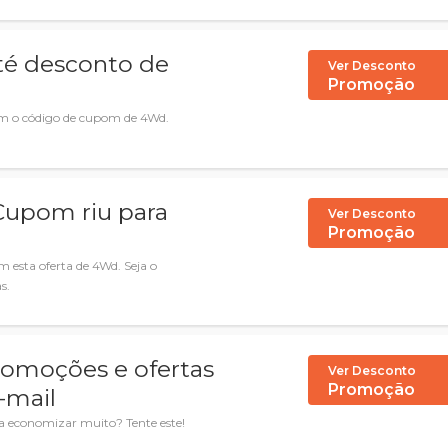
até desconto de
Ver Desconto
Promoção
m o código de cupom de 4Wd.
Cupom riu para
Ver Desconto
Promoção
 esta oferta de 4Wd. Seja o
s.
romoções e ofertas
Ver Desconto
Promoção
-mail
a economizar muito? Tente este!