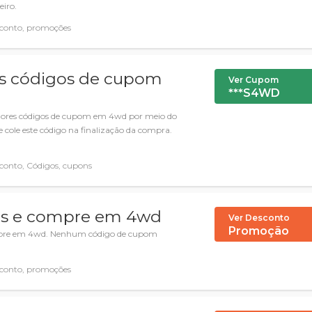
eiro.
conto, promoções
s códigos de cupom
Ver Cupom
***S4WD
hores códigos de cupom em 4wd por meio do
ole este código na finalização da compra.
conto, Códigos, cupons
tas e compre em 4wd
Ver Desconto
Promoção
ompre em 4wd. Nenhum código de cupom
conto, promoções