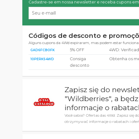
Cadastre-se em nossa newsletter e receba cupons em 
Códigos de desconto e promoç
Alguns cupons da 4Wd expiraram, mas podem estar funcion
5% OFF
4WD: Verifica
GAD6FCBOFK
Consiga
Obtenha os m
10PERKS4WD
desconto
Zapisz się do newsle
"Wildberries", a będ
informacje o rabatac
Você sabia? Ofertas das 4Wd: Zapisz się do
otrzymywać informacje o rabatach i ofert