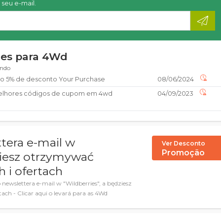
seu e-mail.
ões para 4Wd
ando
do 5% de desconto Your Purchase
08/06/2024
elhores códigos de cupom em 4wd
04/09/2023
ttera e-mail w
Ver Desconto
Promoção
ziesz otrzymywać
h i ofertach
 newslettera e-mail w "Wildberries", a będziesz
ach - Clicar aqui o levará para as 4Wd