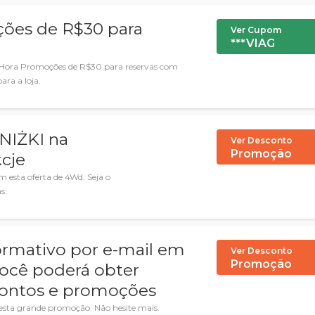
ções de R$30 para
Ver Cupom
***VIAG
 da Hora Promoções de R$30 para reservas com
para a loja.
NIŻKI na
Ver Desconto
Promoção
cje
 esta oferta de 4Wd. Seja o
s.
ormativo por e-mail em
Ver Desconto
Promoção
você poderá obter
contos e promoções
 esta grande promoção. Não hesite mais.