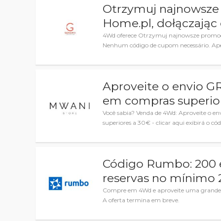
Otrzymuj najnowsze 
Home.pl, dołączając 
4Wd oferece Otrzymuj najnowsze promocje
Nenhum código de cupom necessário. Ape
Aproveite o envio 
em compras superio
Você sabia? Venda de 4Wd: Aproveite o
superiores a 30€ - clicar aqui exibirá o códi
Código Rumbo: 200 
reservas no mínimo 
Compre em 4Wd e aproveite uma grande 
A oferta termina em breve.