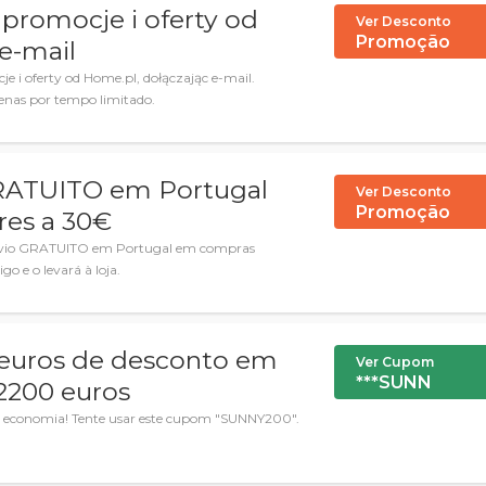
promocje i oferty od
Ver Desconto
Promoção
e-mail
 i oferty od Home.pl, dołączając e-mail.
nas por tempo limitado.
GRATUITO em Portugal
Ver Desconto
Promoção
res a 30€
 envio GRATUITO em Portugal em compras
go e o levará à loja.
euros de desconto em
Ver Cupom
***SUNN
2200 euros
economia! Tente usar este cupom "SUNNY200".