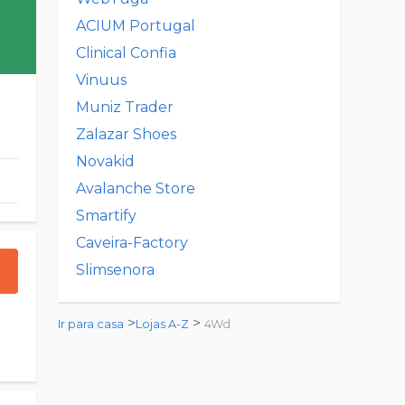
ACIUM Portugal
Clinical Confia
Vinuus
Muniz Trader
Zalazar Shoes
Novakid
Avalanche Store
Smartify
Caveira-Factory
Slimsenora
>
>
Ir para casa
Lojas A-Z
4Wd