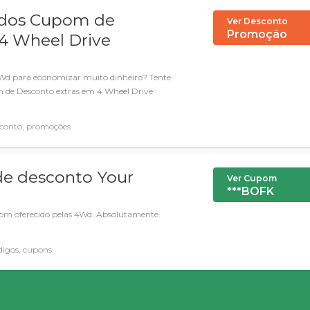
 dos Cupom de
Ver Desconto
Promoção
4 Wheel Drive
4Wd para economizar muito dinheiro? Tente
m de Desconto extras em 4 Wheel Drive
conto, promoções
de desconto Your
Ver Cupom
***BOFK
pom oferecido pelas 4Wd. Absolutamente.
igos, cupons