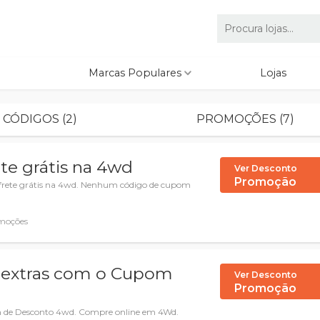
Marcas Populares
Lojas
CÓDIGOS (2)
PROMOÇÕES (7)
te grátis na 4wd
Ver Desconto
Promoção
+ frete grátis na 4wd. Nenhum código de cupom
moções
 extras com o Cupom
Ver Desconto
Promoção
 de Desconto 4wd. Compre online em 4Wd.