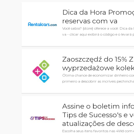
Dica da Hora Promo
reservas com va
Você sabia? {store} oferece a você: Dica
va - clicar aqui exibirá o código e o levará 
Zaoszczędź do 15% Z
wyprzedażowe kolek
Ótima chance de economizar dinheiro com
primeiro a descobrir as incríveis pechincha
Assine o boletim inf
Tips de Sucesso's e 
atualizações de des
Escolha seus itens favoritos nas 4Wd com