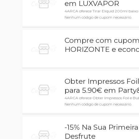
em LUXVAPOR
4ARCA oferece Tirar Eliquid 200ml bai
Nenhum código de cupom necessário.
Compre com cupom
HORIZONTE e econom
Obter Impressos Foil
para 5.90€ em Party
4ARCA oferece Obter Impressos Foil e Bu
Nenhum código de cupom necessário.
-15% Na Sua Primei
Desfrute