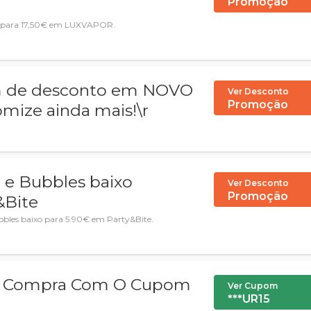
Promoção
xo para 17,50€ em LUXVAPOR.
 de desconto em NOVO
Ver Desconto
Promoção
ize ainda mais!\r
 e Bubbles baixo
Ver Desconto
Promoção
&Bite
bbles baixo para 5.90€ em Party&Bite.
ra Compra Com O Cupom
Ver Cupom
***UR15