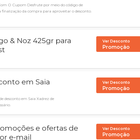
Com O Cupom Desfrute por meio do código de
 finalização da compra para aproveitar o desconto.
igo & Noz 425gr para
Ver Desconto
Promoção
st
conto em Saia
Ver Desconto
Promoção
de desconto em Saia Xadrez de
sário.
romoções e ofertas de
Ver Desconto
Promoção
or e-mail