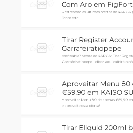
Com Aro em FigFort
Rastreando as últimas ofertas de 4ARCA
Tente este!
Tirar Register Acco
Garrafeiratiopepe
Você sabia? Venda de 4ARCA: Tirar Regis
Garrafeiratiopepe - clicar aqui exibirá o cód
Aproveitar Menu 80
€59,90 em KAISO S
Aproveitar Menu 80 de apenas €59,90 em
e aproveite esta oferta!
Tirar Eliquid 200ml b