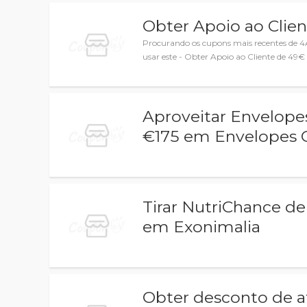
Obter Apoio ao Clie
Procurando os cupons mais recentes de 
usar este - Obter Apoio ao Cliente de 49
Aproveitar Envelope
€175 em Envelopes 
Tirar NutriChance de
em Exonimalia
Obter desconto de 