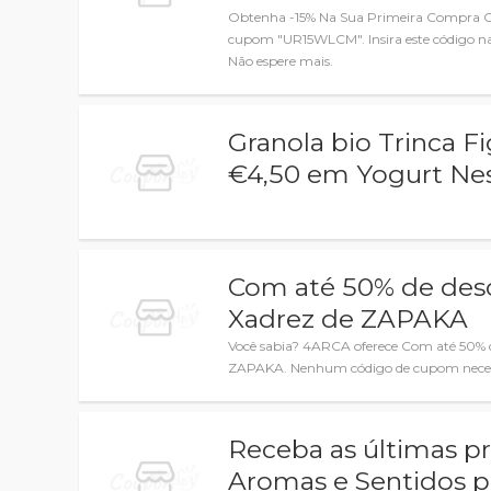
Obtenha -15% Na Sua Primeira Compra 
cupom "UR15WLCM". Insira este código na
Não espere mais.
Granola bio Trinca F
€4,50 em Yogurt Ne
Com até 50% de des
Xadrez de ZAPAKA
Você sabia? 4ARCA oferece Com até 50% 
ZAPAKA. Nenhum código de cupom neces
Receba as últimas p
Aromas e Sentidos p