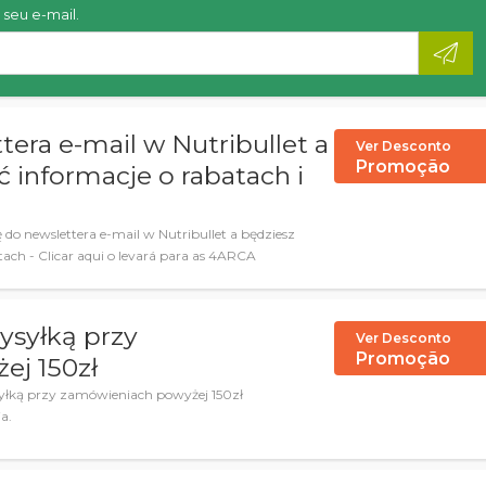
seu e-mail.
tera e-mail w Nutribullet a
Ver Desconto
Promoção
 informacje o rabatach i
 do newslettera e-mail w Nutribullet a będziesz
ach - Clicar aqui o levará para as 4ARCA
ysyłką przy
Ver Desconto
Promoção
ej 150zł
yłką przy zamówieniach powyżej 150zł
ja.