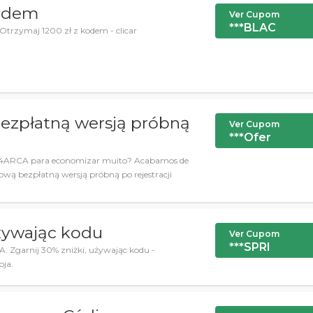
kodem
Ver Cupom
***BLAC
trzymaj 1200 zł z kodem - clicar
bezpłatną wersją próbną
Ver Cupom
***Ofer
de 4ARCA para economizar muito? Acabamos de
niową bezpłatną wersją próbną po rejestracji
używając kodu
Ver Cupom
***SPRI
A: Zgarnij 30% zniżki, używając kodu -
oja.