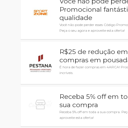
Você não pode perde
Promocional fantást
qualidade
Você não pode perder esses Código Promoc
Peça o seu agora e aproveite esta oferta!
R$25 de redução em
compras em pousad
É hora de fazer compras em 4ARCA! Procu
incríveis.
Receba 5% off em to
sua compra
Receba 5% off em toda a sua compra. Peça
aproveite esta oferta!