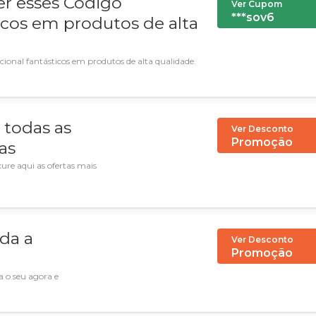
r esses Código
Ver Cupom
***sov6
icos em produtos de alta
ional fantásticos em produtos de alta qualidade.
 todas as
Ver Desconto
Promoção
as
re aqui as ofertas mais
da a
Ver Desconto
Promoção
 o seu agora e