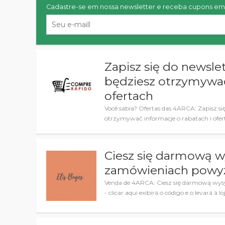
Cadastre-se em nossa newsletter e receba cupons em 
Zapisz się do newslet
będziesz otrzymywać
ofertach
Você sabia? Ofertas das 4ARCA: Zapisz się
otrzymywać informacje o rabatach i ofert
Ciesz się darmową w
zamówieniach powyż
Venda de 4ARCA: Ciesz się darmową wys
- clicar aqui exibirá o código e o levará à lo