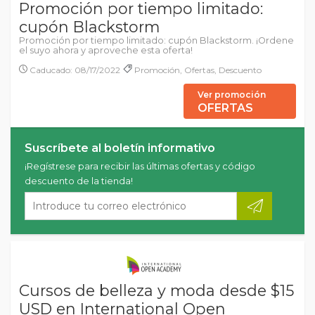
Promoción por tiempo limitado:
cupón Blackstorm
Promoción por tiempo limitado: cupón Blackstorm. ¡Ordene
el suyo ahora y aproveche esta oferta!
Caducado: 08/17/2022
Promoción, Ofertas, Descuento
Ver promoción
OFERTAS
Suscríbete al boletín informativo
¡Regístrese para recibir las últimas ofertas y código
descuento de la tienda!
Cursos de belleza y moda desde $15
USD en International Open