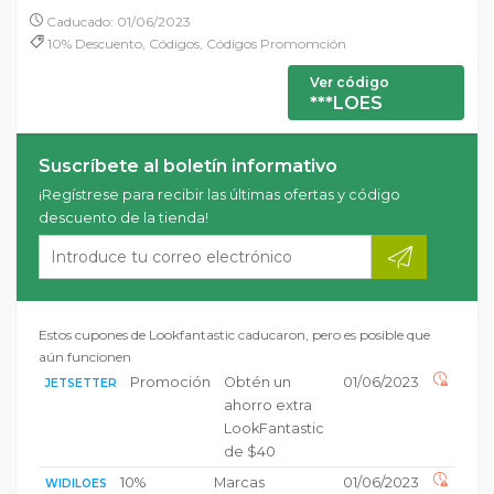
Caducado: 01/06/2023
10% Descuento, Códigos, Códigos Promomción
Ver código
***LOES
Suscríbete al boletín informativo
¡Regístrese para recibir las últimas ofertas y código
descuento de la tienda!
Estos cupones de Lookfantastic caducaron, pero es posible que
aún funcionen
Promoción
Obtén un
01/06/2023
JETSETTER
ahorro extra
LookFantastic
de $40
10%
Marcas
01/06/2023
WIDILOES