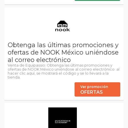
Obtenga las últimas promociones y
ofertas de NOOK México uniéndose
al correo electrónico
Venta de Equipassio: Obtenga las últimas promociones y
ofertas de NOOK México uniéndose al correo electrónico: al
hacer clic aquí, se mostrará el código y se lo llevará a la
tienda.
Ver promoción
OFERTAS