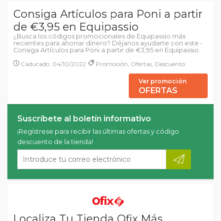
Consiga Artículos para Poni a partir
de €3,95 en Equipassio
¿Busca los códigos promocionales de Equipassio más
recientes para ahorrar dinero? Déjanos ayudarte con este -
Consiga Artículos para Poni a partir de €3,95 en Equipassio.
Caducado: 04/10/2022
Promoción, Ofertas, Descuento
Ver promoción
OFERTAS
Suscríbete al boletín informativo
¡Regístrese para recibir las últimas ofertas y código
descuento de la tienda!
Localiza Tu Tienda Ofix Más