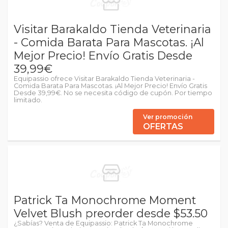
Visitar Barakaldo Tienda Veterinaria
- Comida Barata Para Mascotas. ¡Al
Mejor Precio! Envío Gratis Desde
39,99€
Equipassio ofrece Visitar Barakaldo Tienda Veterinaria -
Comida Barata Para Mascotas. ¡Al Mejor Precio! Envío Gratis
Desde 39,99€. No se necesita código de cupón. Por tiempo
limitado.
Ver promoción
OFERTAS
Patrick Ta Monochrome Moment
Velvet Blush preorder desde $53.50
¿Sabías? Venta de Equipassio: Patrick Ta Monochrome