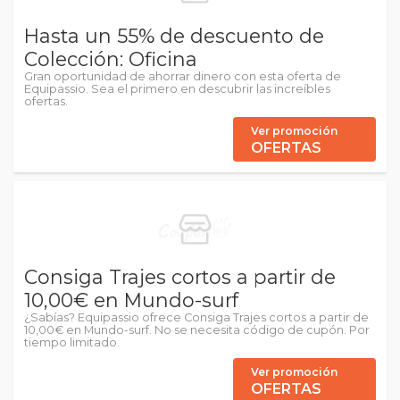
Hasta un 55% de descuento de
Colección: Oficina
Gran oportunidad de ahorrar dinero con esta oferta de
Equipassio. Sea el primero en descubrir las increíbles
ofertas.
Ver promoción
OFERTAS
Consiga Trajes cortos a partir de
10,00€ en Mundo-surf
¿Sabías? Equipassio ofrece Consiga Trajes cortos a partir de
10,00€ en Mundo-surf. No se necesita código de cupón. Por
tiempo limitado.
Ver promoción
OFERTAS