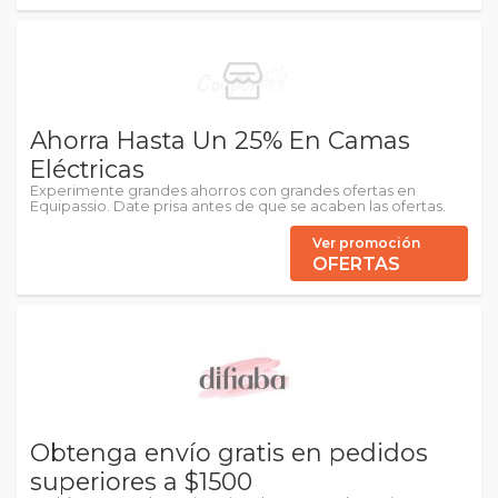
Ahorra Hasta Un 25% En Camas
Eléctricas
Experimente grandes ahorros con grandes ofertas en
Equipassio. Date prisa antes de que se acaben las ofertas.
Ver promoción
OFERTAS
Obtenga envío gratis en pedidos
superiores a $1500