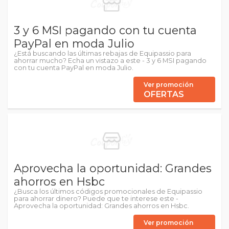
3 y 6 MSI pagando con tu cuenta
PayPal en moda Julio
¿Está buscando las últimas rebajas de Equipassio para
ahorrar mucho? Echa un vistazo a este - 3 y 6 MSI pagando
con tu cuenta PayPal en moda Julio.
Ver promoción
OFERTAS
Aprovecha la oportunidad: Grandes
ahorros en Hsbc
¿Busca los últimos códigos promocionales de Equipassio
para ahorrar dinero? Puede que te interese este -
Aprovecha la oportunidad: Grandes ahorros en Hsbc.
Ver promoción