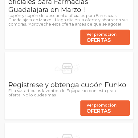
oficiales para Farmacias
Guadalajara en Marzo !
cupón y cupón de descuento oficiales para Farmacias
Guadalajara en Marzo !. Haga clic en la oferta y ahorre en sus
compras. ¡Aproveche esta oferta antes de que se agote!
Ver promoción
OFERTAS
Regístrese y obtenga cupón Funko
Elija sus artículos favoritos de Equipassio con esta gran
oferta. No lo dudes más.
Ver promoción
OFERTAS