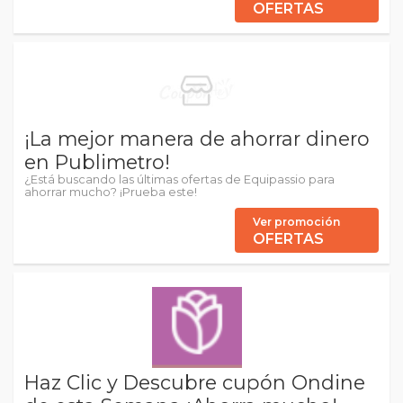
OFERTAS
¡La mejor manera de ahorrar dinero
en Publimetro!
¿Está buscando las últimas ofertas de Equipassio para
ahorrar mucho? ¡Prueba este!
Ver promoción
OFERTAS
Haz Clic y Descubre cupón Ondine