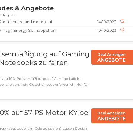
codes & Angebote
verfügbar
Rabatt nutze und mehr kauf
14/10/2023
se PluginEnergy Schnäppchen
10/10/2023
eisermäßigung auf Gaming
Deal Anzeigen
ANGEBOTE
 Notebooks zu fairen
is zu 10% Preisermäßigung auf Gaming | aitek -
i aitek an. Kein Gutscheincode erforderlich. Nur für
-80% auf 57 PS Motor KY bei
Deal Anzeigen
ANGEBOTE
rgy rabattcode, um Geld zu sparen? Lassen Sie sich