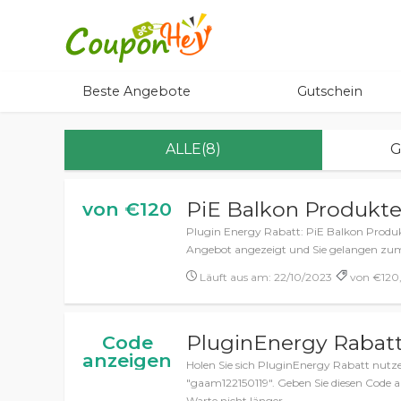
Beste Angebote
Gutschein
ALLE(8)
G
PiE Balkon Produkte
von €120
Plugin Energy Rabatt: PiE Balkon Produkt
Angebot angezeigt und Sie gelangen zu
Läuft aus am: 22/10/2023
von €120,
PluginEnergy Rabat
Code
anzeigen
Holen Sie sich PluginEnergy Rabatt nut
"gaam122150119". Geben Sie diesen Code a
Warte nicht länger.