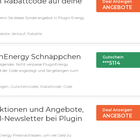
 Rabattcode auf deine
Deal Anzeigen
ANGEBOTE
enn Sie dieses Sonderangebot in Plugin Energy
bote, Verkauf, Rabatte
ginEnergy Schnäppchen
Gutschein
***5114
olgendes: Nicht verpasse PluginEnergy
rd der Code angezeigt und Sie gelangen zum
igen, Gutscheincodes, Rabattcode, Code
aktionen und Angebote,
Deal Anzeigen
ANGEBOTE
-Newsletter bei Plugin
Energy Preisnachlässen, um viel Geld zu