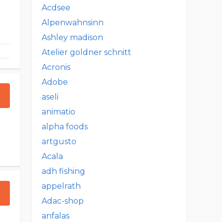
Acdsee
Alpenwahnsinn
Ashley madison
Atelier goldner schnitt
Acronis
Adobe
aseli
animatio
alpha foods
artgusto
Acala
adh fishing
appelrath
Adac-shop
anfalas