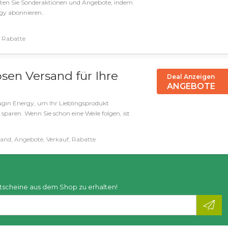
alten Sie Sonderaktionen und Angebote, indem
rgy abonnieren..
 Rabatte
osen Versand für Ihre
Deal Anzeigen
ANGEBOTE
gin Energy, um Ihr Lieblingsprodukt
aren. Wenn Sie schon eine Weile folgen, ist
sand, Angebote, Verkauf, Rabatte
tscheine aus dem Shop zu erhalten!