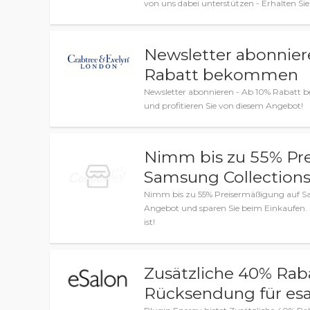
von uns dabei unterstützen - Erhalten Sie
Newsletter abonnier
Rabatt bekommen
Newsletter abonnieren - Ab 10% Rabatt be
und profitieren Sie von diesem Angebot!
Nimm bis zu 55% Pr
Samsung Collections
Nimm bis zu 55% Preisermäßigung auf Sam
Angebot und sparen Sie beim Einkaufen. H
ist!
Zusätzliche 40% Rab
Rücksendung für esa