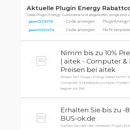
Aktuelle Plugin Energy Rabatt
Diese Plugin Energy Gutscheine sind abgelaufen, einige sind 
Code anzeigen
PluginEnergy 
gaam122150119
Code anzeigen
Nicht verpas
gaam102025114
Nimm bis zu 10% Pr
| aitek - Computer &
Preisen bei aitek
Wissen Sie? Plugin Energy bietet Nimm b
Computer & Notebooks zu fairen Preisen be
begrenzte Zeit.
Erhalten Sie bis zu 
BUS-ok.de
Suchen Sie nach den neuesten Plugin Ene