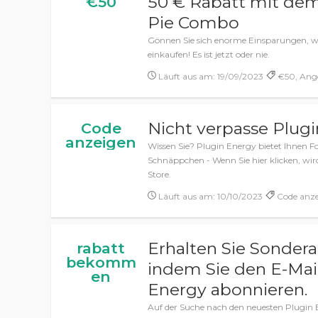
50 € Rabatt mit dem
€50
Pie Combo
Gönnen Sie sich enorme Einsparungen, w
einkaufen! Es ist jetzt oder nie.
Läuft aus am: 19/09/2023
€50, Ange
Nicht verpasse Plu
Code
anzeigen
Wissen Sie? Plugin Energy bietet Ihnen F
Schnäppchen - Wenn Sie hier klicken, wi
Store.
Läuft aus am: 10/10/2023
Code anze
Erhalten Sie Sonder
rabatt
bekomm
indem Sie den E-Mail
en
Energy abonnieren.
Auf der Suche nach den neuesten Plugin 