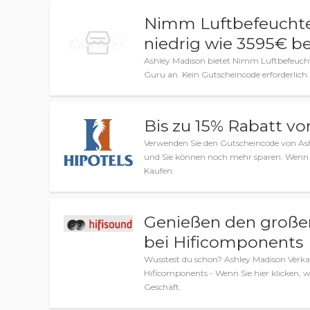
Nimm Luftbefeuchte
niedrig wie 3595€ b
Ashley Madison bietet Nimm Luftbefeucht
Guru an. Kein Gutscheincode erforderlich.
Bis zu 15% Rabatt vo
Verwenden Sie den Gutscheincode von As
und Sie können noch mehr sparen. Wenn Sie
Kaufen.
Genießen den großen
bei Hificomponents
Wusstest du schon? Ashley Madison Verka
Hificomponents - Wenn Sie hier klicken, 
Geschäft.