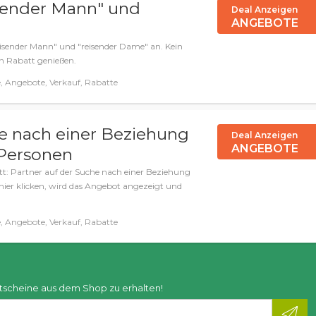
sender Mann" und
Deal Anzeigen
ANGEBOTE
eisender Mann" und "reisender Dame" an. Kein
en Rabatt genießen.
 Angebote, Verkauf, Rabatte
he nach einer Beziehung
Deal Anzeigen
ANGEBOTE
Personen
t: Partner auf der Suche nach einer Beziehung
ier klicken, wird das Angebot angezeigt und
 Angebote, Verkauf, Rabatte
tscheine aus dem Shop zu erhalten!