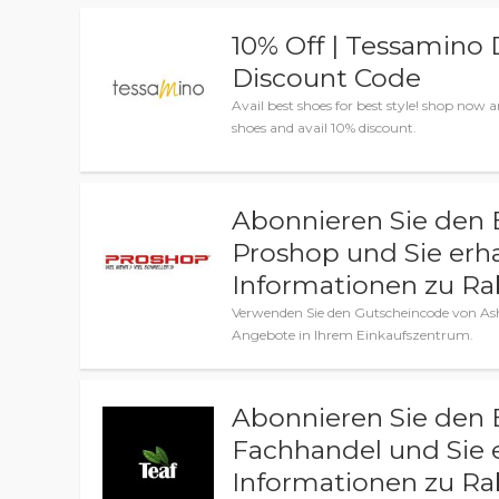
10% Off | Tessamino
Discount Code
Avail best shoes for best style! shop now a
shoes and avail 10% discount.
Abonnieren Sie den 
Proshop und Sie erh
Informationen zu R
Verwenden Sie den Gutscheincode von Ashl
Angebote in Ihrem Einkaufszentrum.
Abonnieren Sie den 
Fachhandel und Sie 
Informationen zu R