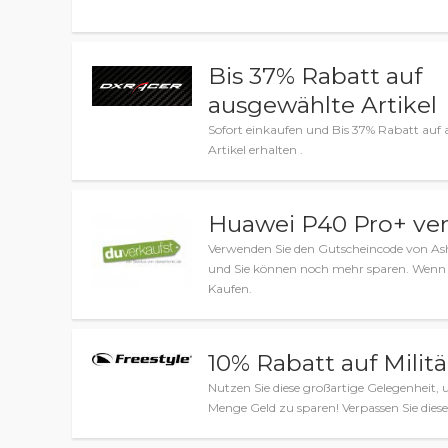
Bis 37% Rabatt auf
ausgewählte Artikel
Sofort einkaufen und Bis 37% Rabatt auf
Artikel erhalten .
Huawei P40 Pro+ ver
Verwenden Sie den Gutscheincode von As
und Sie können noch mehr sparen. Wenn Sie
Kaufen.
10% Rabatt auf Milit
Nutzen Sie diese großartige Gelegenheit
Menge Geld zu sparen! Verpassen Sie diese