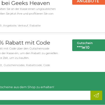
ANGEBOTE
9 bei Geeks Heaven
alten Sie an der Kasse einen unglaublichen
len Sie jetzt Ihre und profitieren Sie von
9, Angebote, Verkauf, Rabatte
0% Rabatt mit Code
Gutschein
***le10
att mit Code über den Gutscheincode
 der Kasse ein, um den Rabatt zu genießen.
te Zeit, um zu kaufen.
t, Gutscheincodes, Rabattcode, Code
tscheine aus dem Shop zu erhalten!