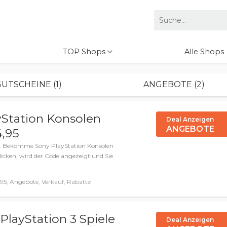
TOP Shops
Alle Shops
UTSCHEINE (1)
ANGEBOTE (2)
tation Konsolen
Deal Anzeigen
ANGEBOTE
4,95
f: Bekomme Sony PlayStation Konsolen
licken, wird der Code angezeigt und Sie
95, Angebote, Verkauf, Rabatte
layStation 3 Spiele
Deal Anzeigen