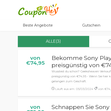
Beste Angebote
Gutschein
ALLE(3)
G
Bekomme Sony PlayS
von
€74,95
preisgünstig von €7
Wusstest du schon? Geeksheaven Verkau
preisgünstig von €74,95 - Wenn Sie hier k
gelangen zum Geschäft.
Läuft aus am: 05/03/2024
von €74,
Schnappen Sie Sony P
von