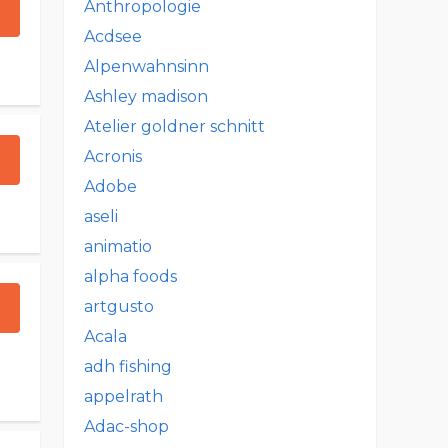
Anthropologie
Acdsee
Alpenwahnsinn
Ashley madison
Atelier goldner schnitt
Acronis
Adobe
aseli
animatio
alpha foods
artgusto
Acala
adh fishing
appelrath
Adac-shop