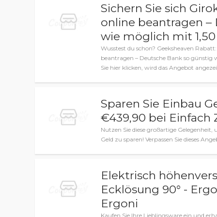
Sichern Sie sich Gir
online beantragen –
wie möglich mit 1,5
Wusstest du schon? Geeksheaven Rabatt: S
beantragen – Deutsche Bank so günstig 
Sie hier klicken, wird das Angebot angez
Sparen Sie Einbau Ge
€439,90 bei Einfach
Nutzen Sie diese großartige Gelegenhei
Geld zu sparen! Verpassen Sie dieses Ange
Elektrisch höhenverst
Ecklösung 90° - Ergo
Ergoni
Kaufen Sie Ihre Lieblingsware ein und erh