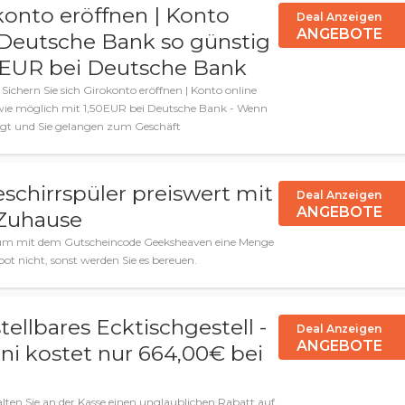
okonto eröffnen | Konto
Deal Anzeigen
ANGEBOTE
 Deutsche Bank so günstig
0EUR bei Deutsche Bank
ichern Sie sich Girokonto eröffnen | Konto online
wie möglich mit 1,50EUR bei Deutsche Bank - Wenn
eigt und Sie gelangen zum Geschäft
schirrspüler preiswert mit
Deal Anzeigen
ANGEBOTE
 Zuhause
t, um mit dem Gutscheincode Geeksheaven eine Menge
bot nicht, sonst werden Sie es bereuen.
ellbares Ecktischgestell -
Deal Anzeigen
ANGEBOTE
ni kostet nur 664,00€ bei
alten Sie an der Kasse einen unglaublichen Rabatt auf