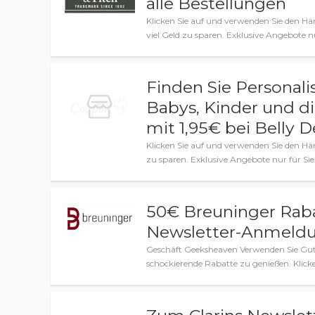
alle Bestellungen
Klicken Sie auf und verwenden Sie den 
viel Geld zu sparen. Exklusive Angebote nu
Finden Sie Personali
Babys, Kinder und di
mit 1,95€ bei Belly 
Klicken Sie auf und verwenden Sie den H
zu sparen. Exklusive Angebote nur für Sie
50€ Breuninger Rab
Newsletter-Anmeld
Geschäft Geeksheaven Verwenden Sie Gu
schockierende Rabatte zu genießen. Klicke