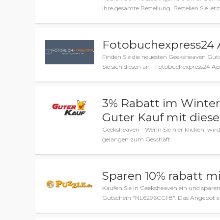
Ihre gesamte Bestellung. Bestellen Sie jet
Fotobuchexpress24 A
Finden Sie die neuesten Geeksheaven Gu
Sie sich diesen an - Fotobuchexpress24 Ap
3% Rabatt im Winter
Guter Kauf mit dies
Geeksheaven - Wenn Sie hier klicken, wir
gelangen zum Geschäft
Sparen 10% rabatt m
Kaufen Sie in Geeksheaven ein und sparen 
Gutschein "NL6296CCF8". Das Angebot en