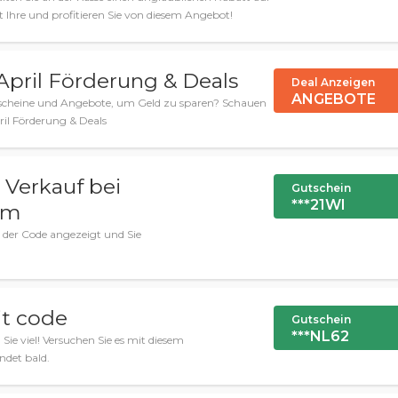
zt Ihre und profitieren Sie von diesem Angebot!
pril Förderung & Deals
Deal Anzeigen
ANGEBOTE
tscheine und Angebote, um Geld zu sparen? Schauen
ril Förderung & Deals
 Verkauf bei
Gutschein
***21WI
em
d der Code angezeigt und Sie
it code
Gutschein
***NL62
Sie viel! Versuchen Sie es mit diesem
det bald.