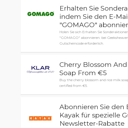
Erhalten Sie Sonder
indem Sie den E-Mai
"GOMAGO" abonnier
Holen Sie sich Erhalten Sie Sonderaktion
"GOMAGO" abonnieren. bei Geeksheaven. 
Gutscheincode erforderlich.
Cherry Blossom And 
Soap From €5
Buy the cherry blossom and rice milk so
certified from €5.
Abonnieren Sie den 
Kayak für spezielle
Newsletter-Rabatte