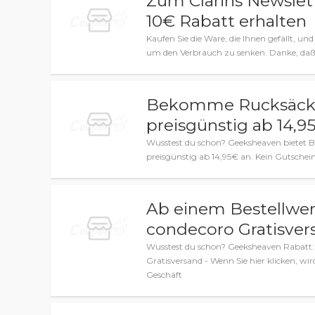
Zum Clarins Newslet
10€ Rabatt erhalten
Kaufen Sie die Ware, die Ihnen gefällt, 
um den Verbrauch zu senken. Danke, daß
Bekomme Rucksäcke
preisgünstig ab 14,9
Wusstest du schon? Geeksheaven bietet
preisgünstig ab 14,95€ an. Kein Gutschein
Ab einem Bestellwert
condecoro Gratisver
Wusstest du schon? Geeksheaven Rabatt: 
Gratisversand - Wenn Sie hier klicken, w
Geschäft