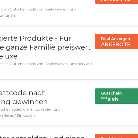
Händler-Gutscheincode von Geeksheaven, um
r für Sie.
sierte Produkte - Für
Deal Anzeigen
ANGEBOTE
e ganze Familie preiswert
Deluxe
ändler-Gutscheincode von Geeksheaven, um viel Geld
.
attcode nach
Gutschein
***sieh
ung gewinnen
tscheincodes, um einzukaufen und
n Sie auf Einkaufen.