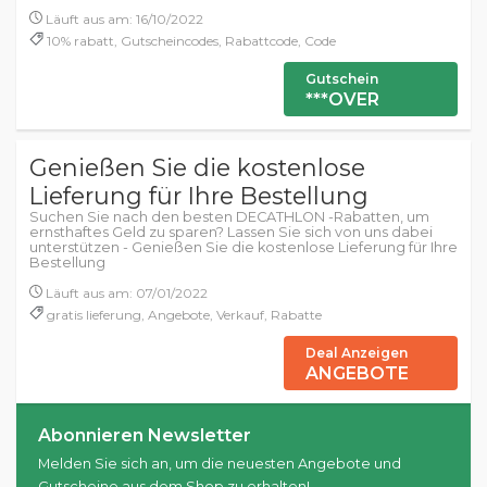
Läuft aus am: 16/10/2022
10% rabatt, Gutscheincodes, Rabattcode, Code
Gutschein
***OVER
Genießen Sie die kostenlose
Lieferung für Ihre Bestellung
Suchen Sie nach den besten DECATHLON -Rabatten, um
ernsthaftes Geld zu sparen? Lassen Sie sich von uns dabei
unterstützen - Genießen Sie die kostenlose Lieferung für Ihre
Bestellung
Läuft aus am: 07/01/2022
gratis lieferung, Angebote, Verkauf, Rabatte
Deal Anzeigen
ANGEBOTE
Abonnieren Newsletter
Melden Sie sich an, um die neuesten Angebote und
Gutscheine aus dem Shop zu erhalten!