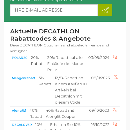
Aktuelle DECATHLON
Rabattcodes & Angebote
Diese DECATHLON Gutscheine sind abgelaufen, einige sind
verfügbar
20%
20% Rabatt auf alle
03/09/2024
POLAR20
Rabatt
Einkäufe der Marke
Polar
5%
12,5% Rabatt ab
08/11/2023
Mengenrabatt
Rabatt
einem Kauf ab 10
Artikeln bei
Decathlon mit
diesem Code
40%
40% Rabatt mit
09/10/2023
Alongfit1
Rabatt
Alongfit Coupon
10%
Erhalten Sie 10%
16/10/2022
DECALOVER