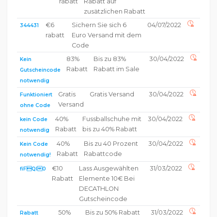
rabatt
Rabatt auf
zusätzlichen Rabatt
€6
Sichern Sie sich 6
04/07/2022
344431
rabatt
Euro Versand mit dem
Code
83%
Bis zu 83%
30/04/2022
Kein
Rabatt
Rabatt im Sale
Gutscheincode
notwendig
Gratis
Gratis Versand
30/04/2022
Funktioniert
Versand
ohne Code
40%
Fussballschuhe mit
30/04/2022
kein Code
Rabatt
bis zu 40% Rabatt
notwendig
40%
Bis zu 40 Prozent
30/04/2022
Kein Code
Rabatt
Rabattcode
notwendig!
€10
Lass Ausgewählten
31/03/2022
fiFQl0
Rabatt
Elemente 10€ Bei
DECATHLON
Gutscheincode
50%
Bis zu 50% Rabatt
31/03/2022
Rabatt