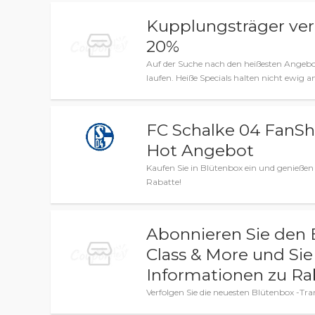
Kupplungsträger verb
20%
Auf der Suche nach den heißesten Angebot
laufen. Heiße Specials halten nicht ewig a
FC Schalke 04 FanSh
Hot Angebot
Kaufen Sie in Blütenbox ein und genießen 
Rabatte!
Abonnieren Sie den E
Class & More und Si
Informationen zu R
Verfolgen Sie die neuesten Blütenbox -Tra