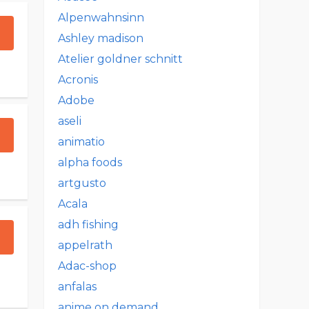
Alpenwahnsinn
Ashley madison
Atelier goldner schnitt
Acronis
Adobe
aseli
animatio
alpha foods
artgusto
Acala
adh fishing
appelrath
Adac-shop
anfalas
anime on demand