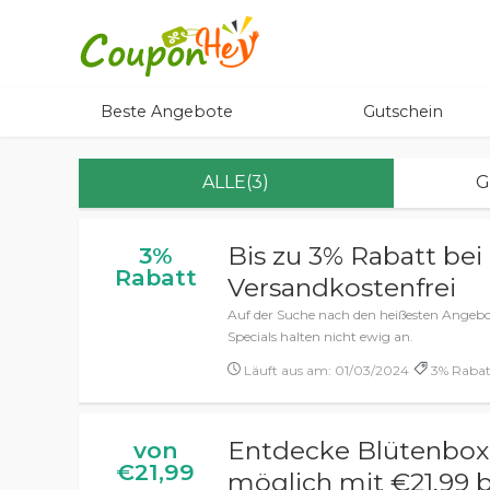
Beste Angebote
Gutschein
ALLE(3)
G
Bis zu 3% Rabatt bei
3%
Rabatt
Versandkostenfrei
Auf der Suche nach den heißesten Angebote
Specials halten nicht ewig an.
Läuft aus am: 01/03/2024
3% Rabatt
Entdecke Blütenbox 
von
€21,99
möglich mit €21,99 