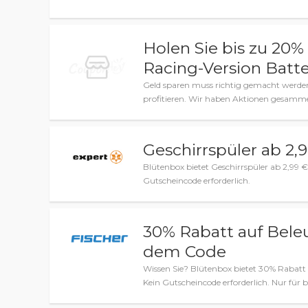
Holen Sie bis zu 20
Racing-Version Batte
Geld sparen muss richtig gemacht werden
profitieren. Wir haben Aktionen gesamme
Geschirrspüler ab 2,
Blütenbox bietet Geschirrspüler ab 2,99 €
Gutscheincode erforderlich.
30% Rabatt auf Bele
dem Code
Wissen Sie? Blütenbox bietet 30% Rabatt
Kein Gutscheincode erforderlich. Nur für b