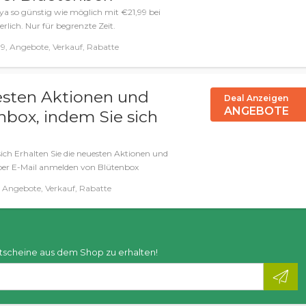
ya so günstig wie möglich mit €21,99 bei
rlich. Nur für begrenzte Zeit.
9, Angebote, Verkauf, Rabatte
uesten Aktionen und
Deal Anzeigen
ANGEBOTE
box, indem Sie sich
n
sich Erhalten Sie die neuesten Aktionen und
 per E-Mail anmelden von Blütenbox
 Angebote, Verkauf, Rabatte
tscheine aus dem Shop zu erhalten!