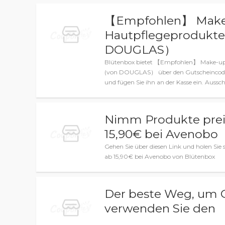
【Empfohlen】 Make-
Hautpflegeprodukte:
DOUGLAS）
Blütenbox bietet 【Empfohlen】 Make-up 
(von DOUGLAS） über den Gutscheincode "
und fügen Sie ihn an der Kasse ein. Aussch
Nimm Produkte prei
15,90€ bei Avenobo
Gehen Sie über diesen Link und holen Sie
ab 15,90€ bei Avenobo von Blütenbox
Der beste Weg, um G
verwenden Sie den