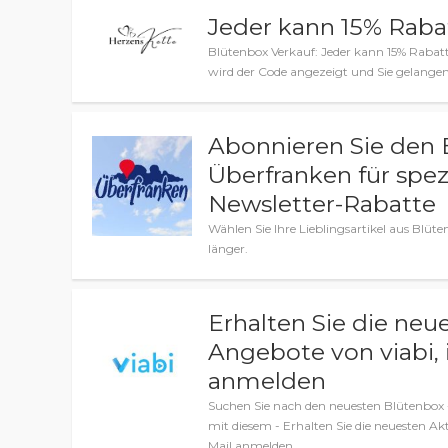
Jeder kann 15% Rab
Blütenbox Verkauf: Jeder kann 15% Rabatt
wird der Code angezeigt und Sie gelange
Abonnieren Sie den 
Überfranken für spe
Newsletter-Rabatte
Wählen Sie Ihre Lieblingsartikel aus Blüt
länger.
Erhalten Sie die ne
Angebote von viabi, 
anmelden
Suchen Sie nach den neuesten Blütenbox 
mit diesem - Erhalten Sie die neuesten Ak
Mail anmelden