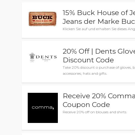
15% Buck House of J
Jeans der Marke Buc
Klicken Sie auf und erhalten Sie dieses A
20% Off | Dents Glov
Discount Code
Take 20% discount o purchase of gloves, be
accessories, hats and gifts.
Receive 20% Comma
Coupon Code
Receive 20% off on blouses and shirts.