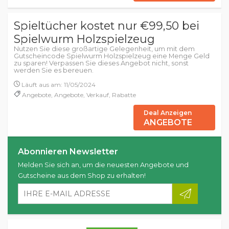
Spieltücher kostet nur €99,50 bei
Spielwurm Holzspielzeug
Nutzen Sie diese großartige Gelegenheit, um mit dem
Gutscheincode Spielwurm Holzspielzeug eine Menge Geld
zu sparen! Verpassen Sie dieses Angebot nicht, sonst
werden Sie es bereuen.
Läuft aus am: 11/05/2024
Angebote, Angebote, Verkauf, Rabatte
Deal Anzeigen
ANGEBOTE
Abonnieren Newsletter
Melden Sie sich an, um die neuesten Angebote und
Gutscheine aus dem Shop zu erhalten!