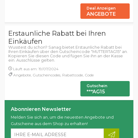
Deal Anzeigen
ANGEBOTE
Erstaunliche Rabatt bei Ihren
Einkäufen
Wusstest du schon? Sanag bietet Erstaunliche Rabatt bei
Ihren Einkäufen über den Gutscheincode "MUTTERTAG15" an.
Kopieren Sie diesen Code und fügen Sie ihn an der Kasse
ein. Ausschlüsse gelten.
Läuft aus am: 19/07/2024
Angebote, Gutscheincodes, Rabattcode, Code
Gutschein
***AG15
Abonnieren Newsletter
Melden Sie sich an, um die neuesten Angebote und
Gutscheine aus dem Shop zu erhalten!