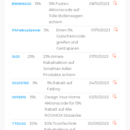
15%
15% Fuxtec
08/10/2023
BWXMAS20
Aktionscode auf
Tolle Bollerwagen
sichern
5%
Einen 5%
07/10/2023
5%FatboySpecial
Gutscheincode
greifen und
Geld sparen
25%
25% Amara
07/10/2023
JA25
Rabattaktion auf
Jonathan Adler
Produkte sichern
5%
5% Rabatt auf
04/10/2023
502007A5
Fatboy
15%
Design Your Home
03/10/2023
OFFER15
Aktionscode für 15%
Rabatt auf Alle
ROOMOX Sitzsäcke
30%
30% TroniTechnik
30/09/2023
TTDU20
Rabattaktion auf