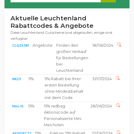
Aktuelle Leuchtenland
Rabattcodes & Angebote
Diese Leuchtenland Gutscheine sind abgelaufen, einige sind
verfügbar
Angebote
Finden den
18/08/2024
CLQZ6381
großen Verkauf
für Bestellungen
bei
Leuchtenland
11%
11% Rabatt bei Ihrer
31/07/2024
NK23
ersten Bestellung
ohne Mindestbehalt
mit dem Code
15%
15% radbag
28/06/2024
Mini-15
Aktionscode auf
Personalisierte Mini
Mes holen
15%
Exklusiv 15% Rabatt
22/06/2024
AF15DEC22