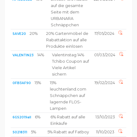
auf die gesamte
Seite mit dem
URBANARA
Schnäppchen
20%
20% Gartenmöbel de
17/05/2024
SAVE20
Rabattaktion auf alle
Produkte einlösen
14%
Valentinstag 14%
01/03/2024
VALENTIN23
Tchibo Coupon auf
Viele Artikel
sichern
15%
15%
19/02/2024
0FB3AF90
leuchtenland.com
Schnäppchen auf
lagernde FLOS-
Lampen
6%
6% Rabatt auf alle
13/10/2023
6GS2019all
Einkäufe
5%
5% Rabatt auf Fatboy
11/10/2023
50218311