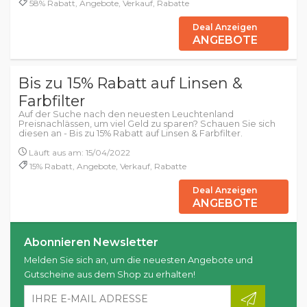
58% Rabatt, Angebote, Verkauf, Rabatte
Deal Anzeigen
ANGEBOTE
Bis zu 15% Rabatt auf Linsen &
Farbfilter
Auf der Suche nach den neuesten Leuchtenland
Preisnachlässen, um viel Geld zu sparen? Schauen Sie sich
diesen an - Bis zu 15% Rabatt auf Linsen & Farbfilter.
Läuft aus am: 15/04/2022
15% Rabatt, Angebote, Verkauf, Rabatte
Deal Anzeigen
ANGEBOTE
Abonnieren Newsletter
Melden Sie sich an, um die neuesten Angebote und
Gutscheine aus dem Shop zu erhalten!