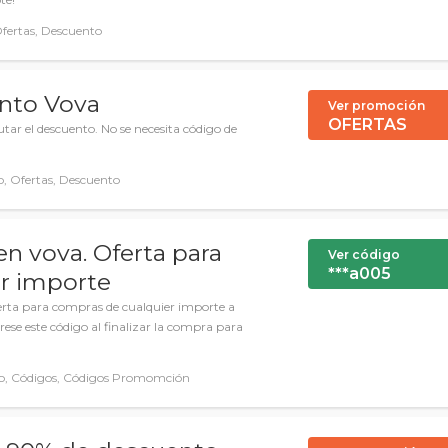
fertas, Descuento
nto Vova
Ver promoción
OFERTAS
tar el descuento. No se necesita código de
, Ofertas, Descuento
n vova. Oferta para
Ver código
***a005
r importe
rta para compras de cualquier importe a
ese este código al finalizar la compra para
o, Códigos, Códigos Promomción