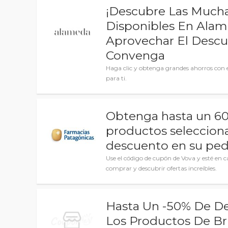
¡Descubre Las Mucha
Disponibles En Ala
Aprovechar El Desc
Convenga
Haga clic y obtenga grandes ahorros con e
para ti.
Obtenga hasta un 6
productos seleccion
descuento en su pe
Use el código de cupón de Vova y esté en
comprar y descubrir ofertas increíbles.
Hasta Un -50% De D
Los Productos De B