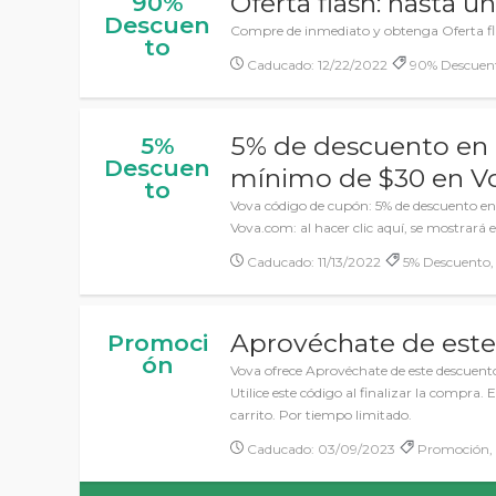
Oferta flash: hasta 
90%
Descuen
Compre de inmediato y obtenga Oferta fl
to
Caducado: 12/22/2022
90% Descuent
5% de descuento en 
5%
Descuen
mínimo de $30 en V
to
Vova código de cupón: 5% de descuento e
Vova.com: al hacer clic aquí, se mostrará el
Caducado: 11/13/2022
5% Descuento,
Aprovéchate de est
Promoci
ón
Vova ofrece Aprovéchate de este descuento
Utilice este código al finalizar la compra
carrito. Por tiempo limitado.
Caducado: 03/09/2023
Promoción, 