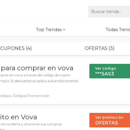
Top Tiendas
Todas Tien
CUPONES (4)
OFERTAS (3)
 para comprar en vova
Ver código
***SAS3
prar en vova a través del código de cupón
a compra. El descuento se aplica automáticamente
ódigos, Códigos Promomción
ito en Vova
Ver promoción
OFERTAS
 en la oferta y ahorre en sus compras.
te!