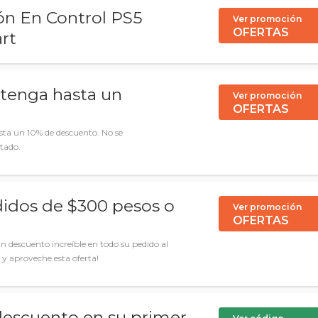
ón En Control PS5
Ver promoción
OFERTAS
rt
btenga hasta un
Ver promoción
OFERTAS
sta un 10% de descuento. No se
itado.
idos de $300 pesos o
Ver promoción
OFERTAS
 descuento increíble en todo su pedido al
 y aproveche esta oferta!
escuento en su primer