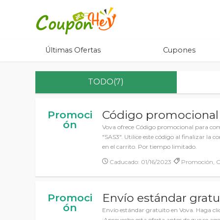
Últimas Ofertas
Cupones
TODO(7)
Código promocional
Promoci
ón
Vova ofrece Código promocional para com
"SAS3". Utilice este código al finalizar l
en el carrito. Por tiempo limitado.
Caducado: 01/16/2023
Promoción, C
Envío estándar gratu
Promoci
ón
Envío estándar gratuito en Vova. Haga clic
¡Aproveche esta oferta antes de que se ago