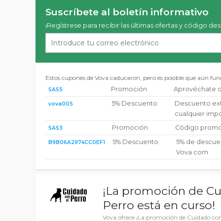
Suscríbete al boletín informativo
¡Regístrese para recibir las últimas ofertas y código de
Estos cupones de Vova caducaron, pero es posible que aún fu
Promoción
Aprovéchate d
SAS5
5% Descuento
Descuento ext
vova005
cualquier imp
Promoción
Código promo
SAS3
5% Descuento
5% de descue
B9B06A2974CC0EF1
Vova.com
¡La promoción de Cu
Perro está en curso!
Vova ofrece ¡La promoción de Cuidado con 