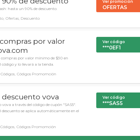
un 90% de descuento
Ver promoción
OFERTAS
ash: hasta un 90% de descuento.
o, Ofertas, Descuento
compras por valor
Ver código
***0EF1
ova.com
n compras por valor mínimo de $30 en
 código y lo llevará a la tienda.
 Códigos, Códigos Promomción
e descuento vova
Ver código
***SAS5
 vova a través del código de cupón "SAS5".
. El descuento se aplica automáticamente en el
Códigos, Códigos Promomción