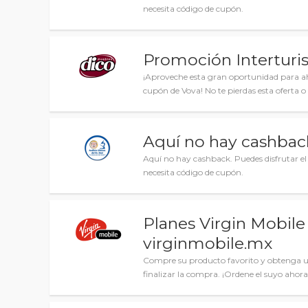
necesita código de cupón.
Promoción Interturis 
¡Aproveche esta gran oportunidad para a
cupón de Vova! No te pierdas esta oferta o 
Aquí no hay cashbac
Aquí no hay cashback. Puedes disfrutar el
necesita código de cupón.
Planes Virgin Mobile 
virginmobile.mx
Compre su producto favorito y obtenga un
finalizar la compra. ¡Ordene el suyo ahora