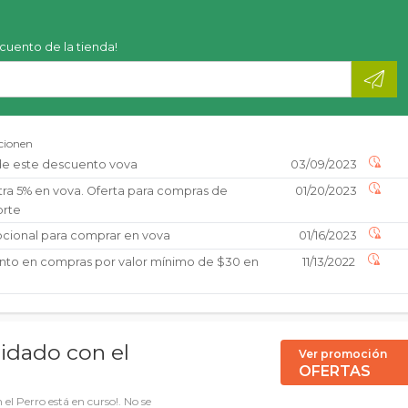
scuento de la tienda!
ncionen
e este descuento vova
03/09/2023
ra 5% en vova. Oferta para compras de
01/20/2023
orte
cional para comprar en vova
01/16/2023
nto en compras por valor mínimo de $30 en
11/13/2022
idado con el
Ver promoción
OFERTAS
el Perro está en curso!. No se