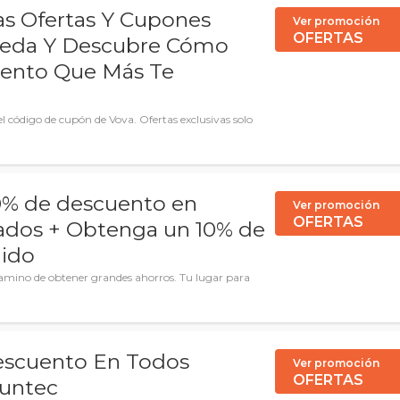
s Ofertas Y Cupones
Ver promoción
OFERTAS
meda Y Descubre Cómo
uento Que Más Te
l código de cupón de Vova. Ofertas exclusivas solo
0% de descuento en
Ver promoción
OFERTAS
ados + Obtenga un 10% de
dido
 camino de obtener grandes ahorros. Tu lugar para
escuento En Todos
Ver promoción
OFERTAS
runtec