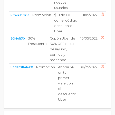
nuevos
usuarios
Promoción
$18 de DTO
11/15/2022
NEWRIDER18
con el código
descuento
Uber
30%
Cupón Uber de
10/05/2022
20MAR30
Descuento
30% OFF en tu
desayuno,
comida y
merienda
Promoción
Ahorra 5€
08/25/2022
UBERESPANA21
en tu
primer
viaje con
el
descuento
Uber