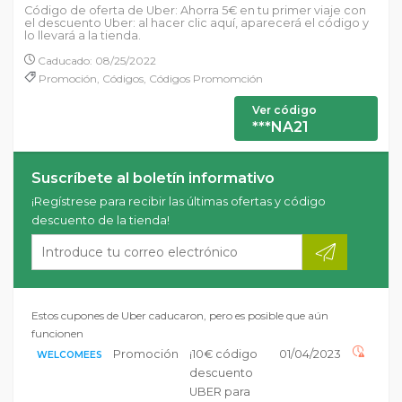
Código de oferta de Uber: Ahorra 5€ en tu primer viaje con
el descuento Uber: al hacer clic aquí, aparecerá el código y
lo llevará a la tienda.
Caducado: 08/25/2022
Promoción, Códigos, Códigos Promomción
Ver código
***NA21
Suscríbete al boletín informativo
¡Regístrese para recibir las últimas ofertas y código
descuento de la tienda!
Estos cupones de Uber caducaron, pero es posible que aún
funcionen
Promoción
¡10€ código
01/04/2023
WELCOMEES
descuento
UBER para