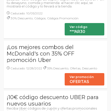
tu desayuno, comida y merienda: al hacer clic aquí, se
mostrará el código y lo llevará a la tienda.
Caducado: 10/05/2022
30% Descuento, Códigos, Códigos Promomción
Ver código
***AR30
¡Los mejores combos del
McDonald's con 35% OFF
promoción Uber
Caducado: 12/28/2022
35% Descuento, Ofertas, Descuento
Ver promoción
OFERTAS
¡10€ código descuento UBER para
nuevos usuarios
Reciba Uber códigos de cupón y ofertas promocionales