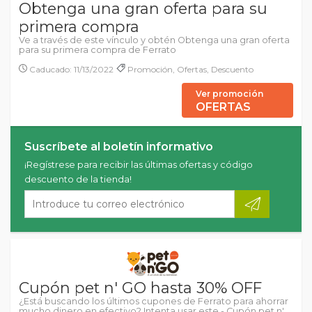
Obtenga una gran oferta para su
primera compra
Ve a través de este vínculo y obtén Obtenga una gran oferta
para su primera compra de Ferrato
Caducado: 11/13/2022
Promoción, Ofertas, Descuento
Ver promoción
OFERTAS
Suscríbete al boletín informativo
¡Regístrese para recibir las últimas ofertas y código
descuento de la tienda!
Cupón pet n' GO hasta 30% OFF
¿Está buscando los últimos cupones de Ferrato para ahorrar
mucho dinero en efectivo? Intenta usar este - Cupón pet n'