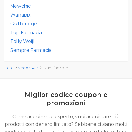
Newchic
Wanapix
Gutteridge
Top Farmacia
Tally Weijl
Sempre Farmacia
>
>
Casa
Negozi A-Z
RunningXpert
Miglior codice coupon e
promozioni
Come acquirente esperto, vuoi acquistare più
prodotti con denaro limitato? Sebbene ci siano molti
modi per aiutarti a confrontare i prezzi delle materie