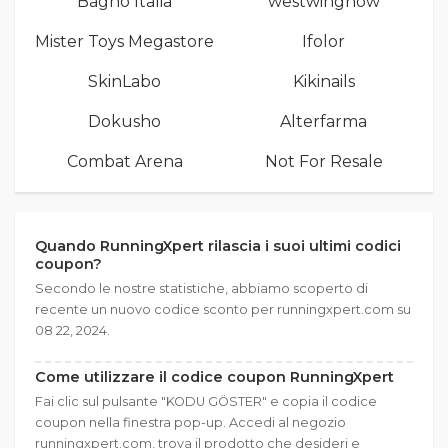
Bagno Italia
westwingnow
Mister Toys Megastore
Ifolor
SkinLabo
Kikinails
Dokusho
Alterfarma
Combat Arena
Not For Resale
Quando RunningXpert rilascia i suoi ultimi codici
coupon?
Secondo le nostre statistiche, abbiamo scoperto di
recente un nuovo codice sconto per runningxpert.com su
08 22, 2024.
Come utilizzare il codice coupon RunningXpert
Fai clic sul pulsante "KODU GÖSTER" e copia il codice
coupon nella finestra pop-up. Accedi al negozio
runningxpert.com, trova il prodotto che desideri e