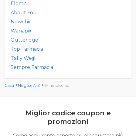
Elemis
About You
Newchic
Wanapix
Gutteridge
Top Farmacia
Tally Weijl
Sempre Farmacia
>
>
Casa
Negozi A-Z
Mineralsclub
Miglior codice coupon e
promozioni
Come acquirente esperto, vuoi acquistare più