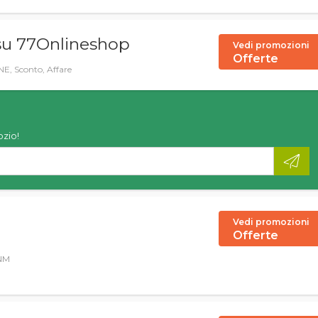
 su 77Onlineshop
Vedi promozioni
Offerte
 Sconto, Affare
ozio!
Vedi promozioni
Offerte
WNM