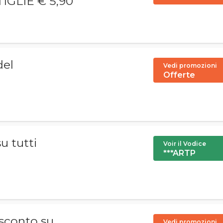
IGLIE € 5,90
del
Vedi promozioni
Offerte
u tutti
Voir il Vodice
***ARTP
 sconto su
Vedi promozioni