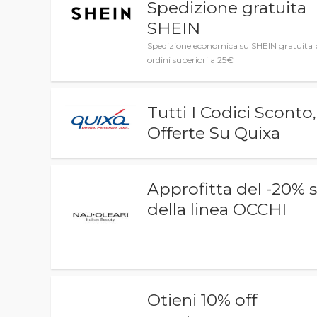
Spedizione gratuita
SHEIN
Spedizione economica su SHEIN gratuita 
ordini superiori a 25€
Tutti I Codici Scont
Offerte Su Quixa
Approfitta del -20% s
della linea OCCHI
Otieni 10% off