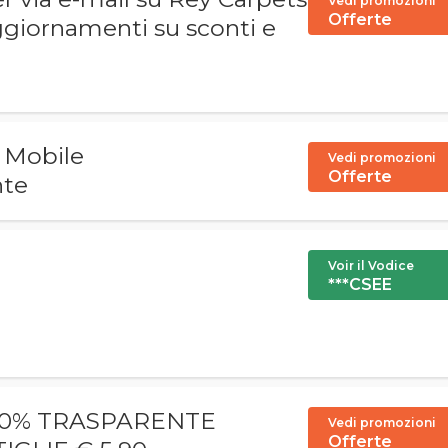
Vedi promozioni
Offerte
aggiornamenti su sconti e
e Mobile
Vedi promozioni
Offerte
nte
Voir il Vodice
***CSEE
100% TRASPARENTE
Vedi promozioni
Offerte