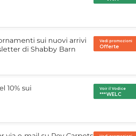
ornamenti sui nuovi arrivi
Vedi promozioni
Offerte
sletter di Shabby Barn
el 10% sui
Voir il Vodice
***WELC
ter via e-mail su Rey Carpets