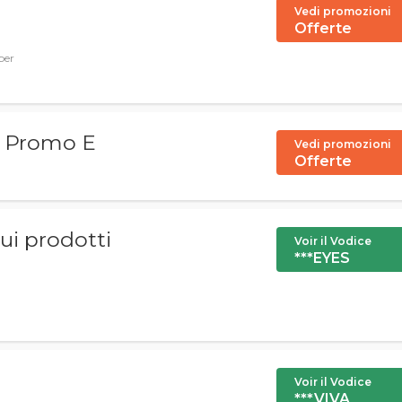
Vedi promozioni
Offerte
per
o, Promo E
Vedi promozioni
Offerte
ui prodotti
Voir il Vodice
***EYES
Voir il Vodice
***VIVA