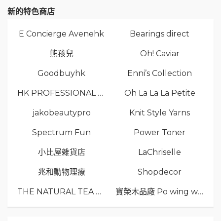
新的特色商店
E Concierge Avenehk
Bearings direct
熊孩兒
Oh! Caviar
Goodbuyhk
Enni’s Collection
HK PROFESSIONAL TV LIMITED
Oh La La La Petite
jakobeautypro
Knit Style Yarns
Spectrum Fun
Power Toner
小比屋雜貨店
LaChriselle
兆和動物理療
Shopdecor
THE NATURAL TEA Co.
寶榮木品廠 Po wing wood