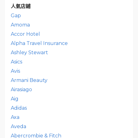
人氣店鋪
Gap
Amoma
Accor Hotel
Alpha Travel Insurance
Ashley Stewart
Asics
Avis
Armani Beauty
Airasiago
Aig
Adidas
Axa
Aveda
Abercrombie & Fitch