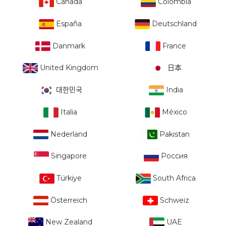
Canada
Colombia
España
Deutschland
Danmark
France
United Kingdom
日本
대한민국
India
Italia
México
Nederland
Pakistan
Singapore
Россия
Türkiye
South Africa
Österreich
Schweiz
New Zealand
UAE