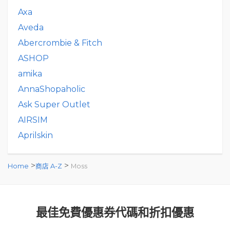
Axa
Aveda
Abercrombie & Fitch
ASHOP
amika
AnnaShopaholic
Ask Super Outlet
AIRSIM
Aprilskin
>
>
Home
商店 A-Z
Moss
最佳免費優惠券代碼和折扣優惠