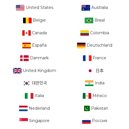
United States
Australia
Belgie
Brasil
Canada
Colombia
España
Deutschland
Danmark
France
United Kingdom
日本
대한민국
India
Italia
México
Nederland
Pakistan
Singapore
Россия