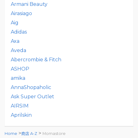
Armani Beauty
Airasiago
Aig
Adidas
Axa
Aveda
Abercrombie & Fitch
ASHOP
amika
AnnaShopaholic
Ask Super Outlet
AIRSIM
Aprilskin
>
>
Home
商店 A-Z
Momastore