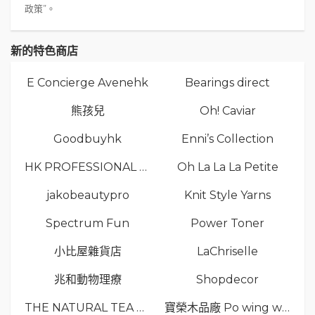
政策”。
新的特色商店
E Concierge Avenehk
Bearings direct
熊孩兒
Oh! Caviar
Goodbuyhk
Enni’s Collection
HK PROFESSIONAL TV LIMITED
Oh La La La Petite
jakobeautypro
Knit Style Yarns
Spectrum Fun
Power Toner
小比屋雜貨店
LaChriselle
兆和動物理療
Shopdecor
THE NATURAL TEA Co.
寶榮木品廠 Po wing wood