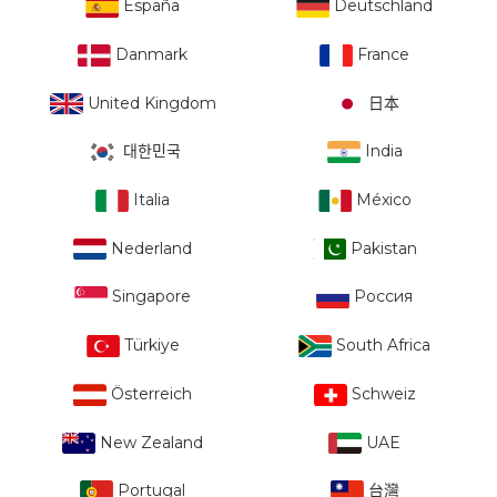
España
Deutschland
Danmark
France
United Kingdom
日本
대한민국
India
Italia
México
Nederland
Pakistan
Singapore
Россия
Türkiye
South Africa
Österreich
Schweiz
New Zealand
UAE
Portugal
台灣