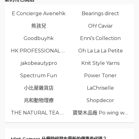
E Concierge Avenehk
Bearings direct
熊孩兒
Oh! Caviar
Goodbuyhk
Enni’s Collection
HK PROFESSIONAL TV LIMITED
Oh La La La Petite
jakobeautypro
Knit Style Yarns
Spectrum Fun
Power Toner
小比屋雜貨店
LaChriselle
兆和動物理療
Shopdecor
THE NATURAL TEA Co.
寶榮木品廠 Po wing wood