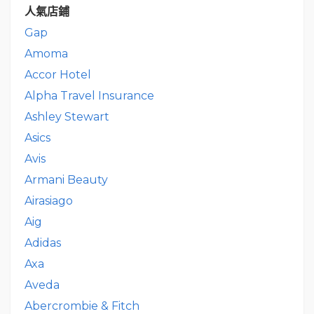
人氣店鋪
Gap
Amoma
Accor Hotel
Alpha Travel Insurance
Ashley Stewart
Asics
Avis
Armani Beauty
Airasiago
Aig
Adidas
Axa
Aveda
Abercrombie & Fitch