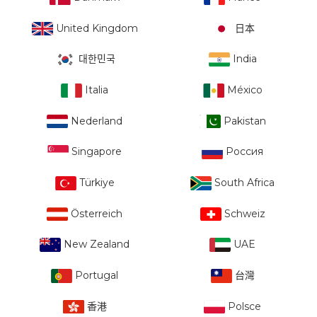
United Kingdom
日本
대한민국
India
Italia
México
Nederland
Pakistan
Singapore
Россия
Türkiye
South Africa
Österreich
Schweiz
New Zealand
UAE
Portugal
台灣
香港
Polsce