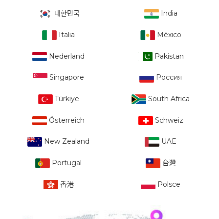
대한민국
India
Italia
México
Nederland
Pakistan
Singapore
Россия
Türkiye
South Africa
Österreich
Schweiz
New Zealand
UAE
Portugal
台灣
香港
Polsce