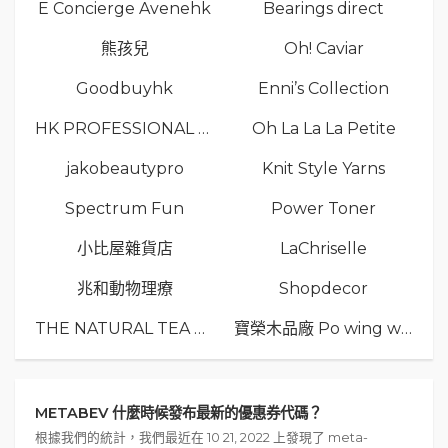
E Concierge Avenehk
Bearings direct
熊孩兒
Oh! Caviar
Goodbuyhk
Enni’s Collection
HK PROFESSIONAL TV LIMITED
Oh La La La Petite
jakobeautypro
Knit Style Yarns
Spectrum Fun
Power Toner
小比屋雜貨店
LaChriselle
兆和動物理療
Shopdecor
THE NATURAL TEA Co.
寶榮木品廠 Po wing wood
METABEV 什麼時候發布最新的優惠券代碼？
根據我們的統計，我們最近在 10 21, 2022 上發現了 meta-