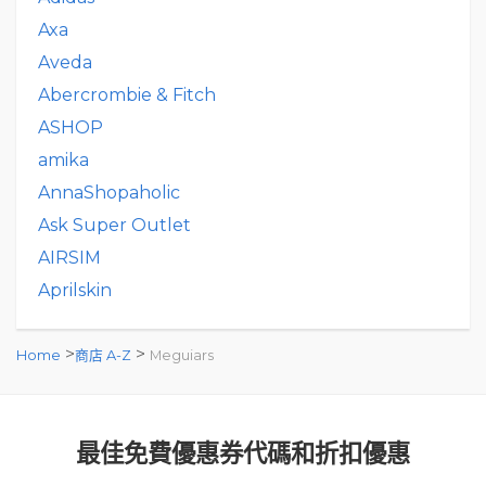
Axa
Aveda
Abercrombie & Fitch
ASHOP
amika
AnnaShopaholic
Ask Super Outlet
AIRSIM
Aprilskin
>
>
Home
商店 A-Z
Meguiars
最佳免費優惠券代碼和折扣優惠